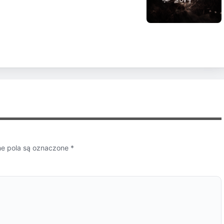
 pola są oznaczone
*