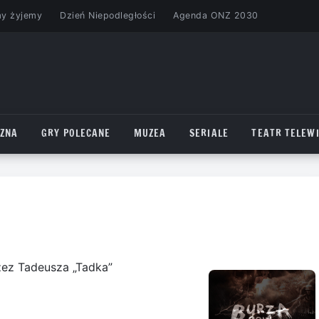
my żyjemy
Dzień Niepodległości
Agenda ONZ 2030
CZNA
GRY POLECANE
MUZEA
SERIALE
TEATR TELEWI
zez Tadeusza „Tadka”