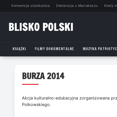
Przejdź
Konwencja stambulska
Deklaracja z Marrakeszu
Kiedy 
do
treści
BLISKO POLSKI
www.bliskopolski.pl
KSIĄŻKI
FILMY DOKUMENTALNE
MUZYKA PATRIOTY
BURZA 2014
Akcja kulturalno-edukacyjna zorganizowana pr
Polkowskiego.