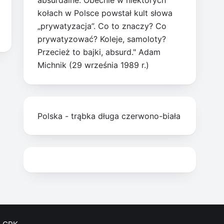
absurdalne. Obecnie w niektórych
kołach w Polsce powstał kult słowa
„prywatyzacja”. Co to znaczy? Co
prywatyzować? Koleje, samoloty?
Przecież to bajki, absurd." Adam
Michnik (29 września 1989 r.)
Polska - trąbka długa czerwono-biała