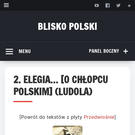
Przejdź
do
treści
BLISKO POLSKI
www.bliskopolski.pl
PANEL BOCZNY
MENU
2. ELEGIA… [O CHŁOPCU
POLSKIM] (LUDOLA)
[Powrót do tekstów z płyty
Przedwiośnie
]