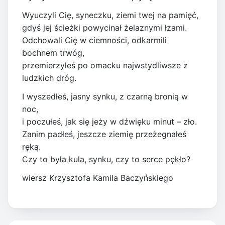
Wyuczyli Cię, syneczku, ziemi twej na pamięć,
gdyś jej ścieżki powycinał żelaznymi łzami.
Odchowali Cię w ciemności, odkarmili
bochnem trwóg,
przemierzyłeś po omacku najwstydliwsze z
ludzkich dróg.
I wyszedłeś, jasny synku, z czarną bronią w
noc,
i poczułeś, jak się jeży w dźwięku minut – zło.
Zanim padłeś, jeszcze ziemię przeżegnałeś
ręką.
Czy to była kula, synku, czy to serce pękło?
wiersz Krzysztofa Kamila Baczyńskiego