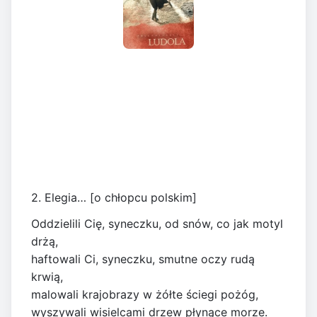
2. Elegia… [o chłopcu polskim]
Oddzielili Cię, syneczku, od snów, co jak motyl
drżą,
haftowali Ci, syneczku, smutne oczy rudą
krwią,
malowali krajobrazy w żółte ściegi pożóg,
wyszywali wisielcami drzew płynące morze.