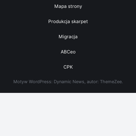
Mapa strony
Produkcja skarpet
Migracja
ABCeo
CPK
Motyw WordPress: Dynamic News, autor: ThemeZee.