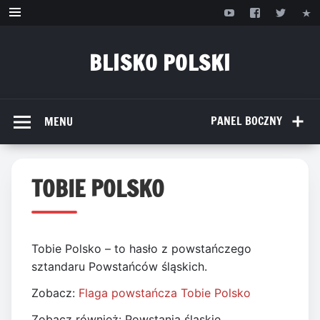
Przejdź
do
treści
BLISKO POLSKI
www.bliskopolski.pl
PANEL BOCZNY
MENU
TOBIE POLSKO
Tobie Polsko – to hasło z powstańczego
sztandaru Powstańców śląskich.
Zobacz:
Flaga powstańcza Tobie Polsko
Zobacz również: Powstania śląskie