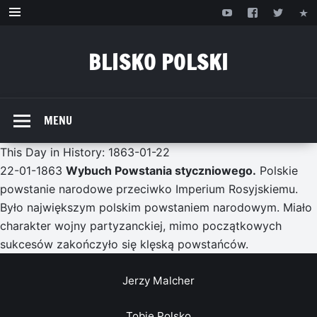
Przejdź
do
treści
BLISKO POLSKI
www.bliskopolski.pl
MENU
This Day in History: 1863-01-22
22-01-1863
Wybuch Powstania styczniowego.
Polskie
powstanie narodowe przeciwko Imperium Rosyjskiemu.
Było największym polskim powstaniem narodowym. Miało
charakter wojny partyzanckiej, mimo początkowych
sukcesów zakończyło się klęską powstańców.
Jerzy Malcher
Tobie Polsko