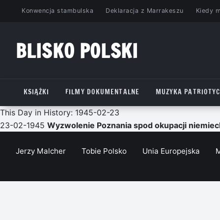
Przejdź
Konwencja stambulska
Deklaracja z Marrakeszu
Kiedy 
do
treści
BLISKO POLSKI
www.bliskopolski.pl
KSIĄŻKI
FILMY DOKUMENTALNE
MUZYKA PATRIOTY
This Day in History: 1945-02-23
23-02-1945
Wyzwolenie Poznania spod okupacji niemieck
Jerzy Malcher
Tobie Polsko
Unia Europejska
M