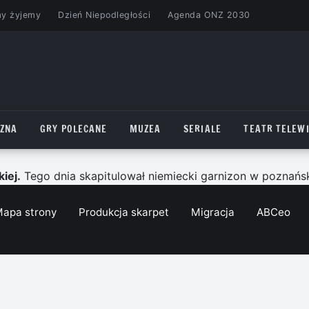
my żyjemy
Dzień Niepodległości
Agenda ONZ 2030
CZNA
GRY POLECANE
MUZEA
SERIALE
TEATR TELEWI
iej.
Tego dnia skapitulował niemiecki garnizon w poznańskie
apa strony
Produkcja skarpet
Migracja
ABCeo