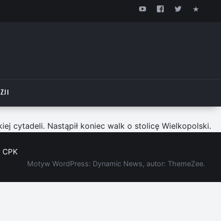
ZJI
j cytadeli. Nastąpił koniec walk o stolicę Wielkopolski.
CPK
Motyw WordPress: Dynamic News, autor: ThemeZee.