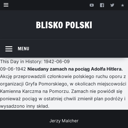
Przejdź
do
treści
BLISKO POLSKI
www.bliskopolski.pl
MENU
This Day in History: 1942-06-09
09-06-1942
Nieudany zamach na pociąg Adolfa Hitlera.
Akcję przeprowadzili członkowie polskiego ruchu oporu z
organizacji Gryfa Pomorskiego, w okolicach miejscowości
Kamienna Karczma na Pomorzu. Zamach nie powiódł się
ponieważ pociąg w ostatniej chwili zmienił plan podróży i
wysadzono inny skład.
Jerzy Malcher