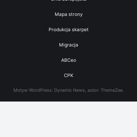
Mapa strony
Produkcja skarpet
Migracja
ABCeo
CPK
Motyw WordPress: Dynamic News, autor: ThemeZee.