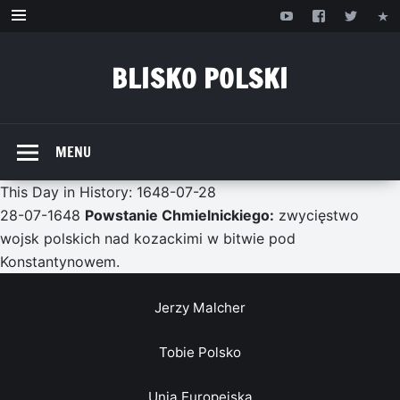
Przejdź
do
treści
BLISKO POLSKI
www.bliskopolski.pl
MENU
This Day in History: 1648-07-28
28-07-1648
Powstanie Chmielnickiego:
zwycięstwo
wojsk polskich nad kozackimi w bitwie pod
Konstantynowem.
Jerzy Malcher
Tobie Polsko
Unia Europejska