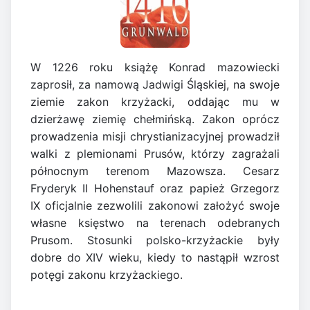
W 1226 roku książę Konrad mazowiecki
zaprosił, za namową Jadwigi Śląskiej, na swoje
ziemie zakon krzyżacki, oddając mu w
dzierżawę ziemię chełmińską. Zakon oprócz
prowadzenia misji chrystianizacyjnej prowadził
walki z plemionami Prusów, którzy zagrażali
północnym terenom Mazowsza. Cesarz
Fryderyk II Hohenstauf oraz papież Grzegorz
IX oficjalnie zezwolili zakonowi założyć swoje
własne księstwo na terenach odebranych
Prusom. Stosunki polsko-krzyżackie były
dobre do XIV wieku, kiedy to nastąpił wzrost
potęgi zakonu krzyżackiego.