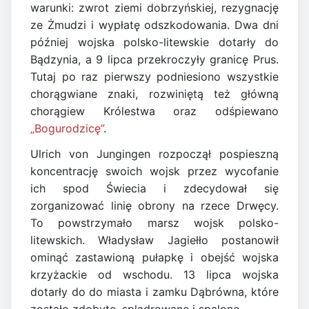
warunki: zwrot ziemi dobrzyńskiej, rezygnację
ze Żmudzi i wypłatę odszkodowania. Dwa dni
później wojska polsko-litewskie dotarły do
Bądzynia, a 9 lipca przekroczyły granicę Prus.
Tutaj po raz pierwszy podniesiono wszystkie
chorągwiane znaki, rozwiniętą też główną
chorągiew Królestwa oraz odśpiewano
„Bogurodzicę”
.
Ulrich von Jungingen rozpoczął pospieszną
koncentrację swoich wojsk przez wycofanie
ich spod Świecia i zdecydował się
zorganizować linię obrony na rzece Drwęcy.
To powstrzymało marsz wojsk polsko-
litewskich. Władysław Jagiełło postanowił
ominąć zastawioną pułapkę i obejść wojska
krzyżackie od wschodu. 13 lipca wojska
dotarły do do miasta i zamku Dąbrówna, które