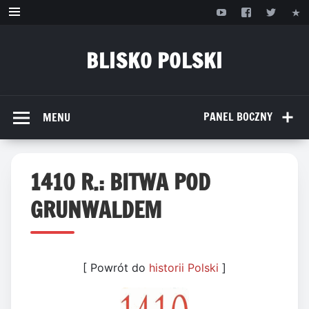
Przejdź
do
treści
BLISKO POLSKI
www.bliskopolski.pl
PANEL BOCZNY
MENU
1410 R.: BITWA POD
GRUNWALDEM
[ Powrót do
historii Polski
]