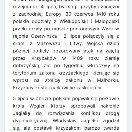
rozejmu do 4 lipca, by mogli przybyć zaciężni
z zachodniej Europy. 30 czerwca 1410 roku
polskie oddziały z Wielkopolski i Małopolski
przekroczyły po moście pontonowym Wisłę w
rejonie Czerwińska i 2 lipca połączyły się z
siłami z Mazowsza i Litwy. Wojska dzień
później podjęły pozorowany atak na zajętą
przez Krzyżaków w 1409 roku ziemię
dobrzyńską, ale po tygodniu wkroczyły na
terytorium zakonu krzyżackiego, kierując się
wprost na stolicę zakonu w Malborku.
Krzyżacy zostali całkowicie zaskoczeni.
5 lipca w obozie polskim pojawili się posłowie
króla Węgier, którzy spróbowali nakłonić
Jagiełłę do rozwiązania konfliktu drogą
dyplomatyczną. Władysław Jagiełło zgodził
się, ale postawił Krzyżakom bardzo twarde