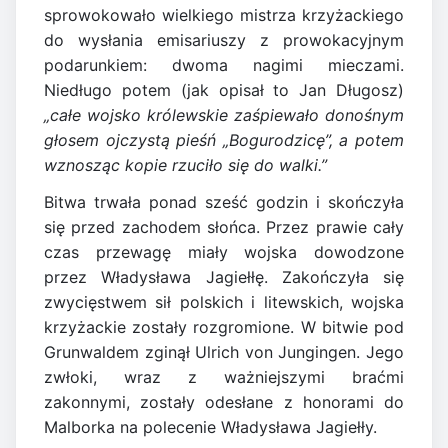
sprowokowało wielkiego mistrza krzyżackiego
do wysłania emisariuszy z prowokacyjnym
podarunkiem: dwoma nagimi mieczami.
Niedługo potem (jak opisał to Jan Długosz)
„całe wojsko królewskie zaśpiewało donośnym
głosem ojczystą pieśń „Bogurodzicę”, a potem
wznosząc kopie rzuciło się do walki.”
Bitwa trwała ponad sześć godzin i skończyła
się przed zachodem słońca. Przez prawie cały
czas przewagę miały wojska dowodzone
przez Władysława Jagiełłę. Zakończyła się
zwycięstwem sił polskich i litewskich, wojska
krzyżackie zostały rozgromione. W bitwie pod
Grunwaldem zginął Ulrich von Jungingen. Jego
zwłoki, wraz z ważniejszymi braćmi
zakonnymi, zostały odesłane z honorami do
Malborka na polecenie Władysława Jagiełły.