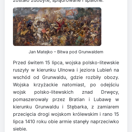
zostało zdobyte, splądrowane i spalone.
Jan Matejko – Bitwa pod Grunwaldem
Przed świtem 15 lipca, wojska polsko-litewskie
ruszyły w kierunku Ulnowa i jeziora Lubień na
wschód od Grunwaldu, gdzie rozbiły obozy.
Wojska krzyżackie natomiast, po odejściu
wojsk polsko-litewskich znad Drwęcy,
pomaszerowały przez Bratian i Lubawę w
kierunku Grunwaldu i Stębarka, z zamiarem
przecięcia drogi wojskom królewskim i rano 15
lipca 1410 roku obie armie stanęły naprzeciwko
siebie.