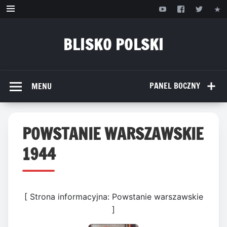
Przejdź
do
treści
BLISKO POLSKI
www.bliskopolski.pl
PANEL BOCZNY
MENU
POWSTANIE WARSZAWSKIE
1944
[ Strona informacyjna: Powstanie warszawskie
]