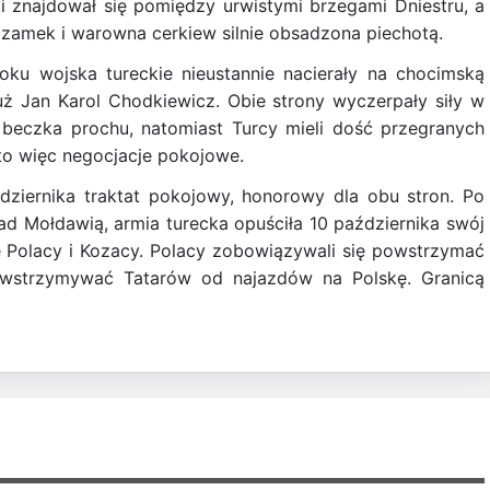
ski znajdował się pomiędzy urwistymi brzegami Dniestru, a
 zamek i warowna cerkiew silnie obsadzona piechotą.
oku wojska tureckie nieustannie nacierały na chocimską
uż Jan Karol Chodkiewicz. Obie strony wyczerpały siły w
 beczka prochu, natomiast Turcy mieli dość przegranych
ęto więc negocjacje pokojowe.
ziernika traktat pokojowy, honorowy dla obu stron. Po
ad Mołdawią, armia turecka opuściła 10 października swój
ię Polacy i Kozacy. Polacy zobowiązywali się powstrzymać
wstrzymywać Tatarów od najazdów na Polskę. Granicą