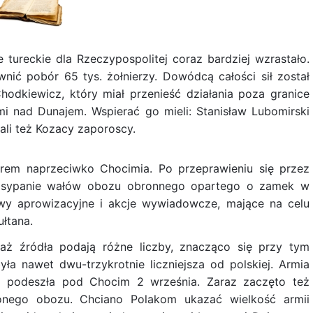
tureckie dla Rzeczypospolitej coraz bardziej wzrastało.
ić pobór 65 tys. żołnierzy. Dowódcą całości sił został
hodkiewicz, który miał przenieść działania poza granice
mi nad Dunajem. Wspierać go mieli: Stanisław Lubomirski
li też Kozacy zaporoscy.
trem naprzeciwko Chocimia. Po przeprawieniu się przez
ęto sypanie wałów obozu obronnego opartego o zamek w
wy aprowizacyjne i akcje wywiadowcze, mające na celu
łtana.
eważ źródła podają różne liczby, znacząco się przy tym
ła nawet dwu-trzykrotnie liczniejsza od polskiej. Armia
 podeszła pod Chocim 2 września. Zaraz zaczęto też
onego obozu. Chciano Polakom ukazać wielkość armii