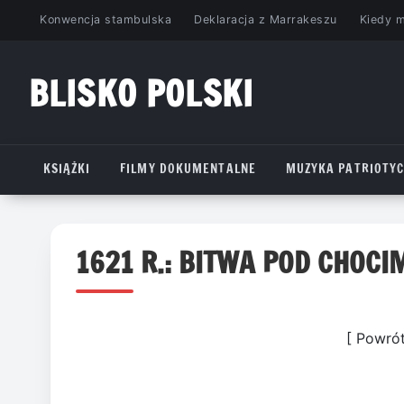
Przejdź
Konwencja stambulska
Deklaracja z Marrakeszu
Kiedy 
do
treści
BLISKO POLSKI
www.bliskopolski.pl
KSIĄŻKI
FILMY DOKUMENTALNE
MUZYKA PATRIOTY
1621 R.: BITWA POD CHOCI
[ Powró