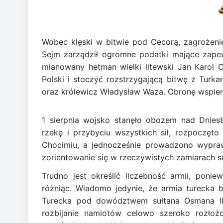
Wobec klęski w bitwie pod Cecorą, zagrożenie 
Sejm zarządził ogromne podatki mające zapewn
mianowany hetman wielki litewski Jan Karol C
Polski i stoczyć rozstrzygającą bitwę z Turka
oraz królewicz Władysław Waza. Obronę wspiera
1 sierpnia wojsko stanęło obozem nad Dnies
rzekę i przybyciu wszystkich sił, rozpocz
Chocimiu, a jednocześnie prowadzono wypra
zorientowanie się w rzeczywistych zamiarach su
Trudno jest określić liczebność armii, poni
różniąc. Wiadomo jedynie, że armia turecka by
Turecka pod dowództwem sułtana Osmana II
rozbijanie namiotów celowo szeroko rozłoż