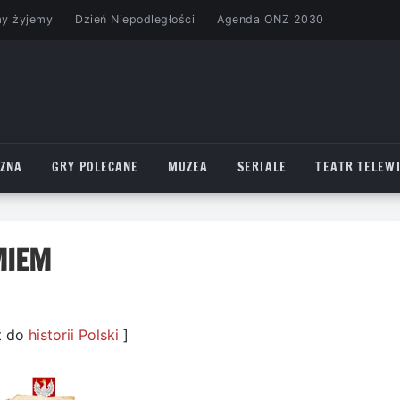
my żyjemy
Dzień Niepodległości
Agenda ONZ 2030
CZNA
GRY POLECANE
MUZEA
SERIALE
TEATR TELEWI
MIEM
t do
historii Polski
]