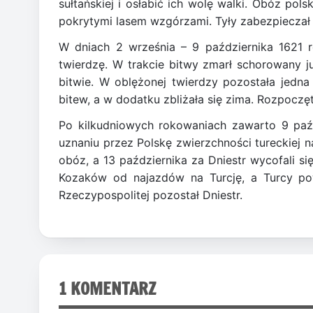
sułtańskiej i osłabić ich wolę walki. Obóz pol
pokrytymi lasem wzgórzami. Tyły zabezpieczał
W dniach 2 września – 9 października 1621 r
twierdzę. W trakcie bitwy zmarł schorowany j
bitwie. W oblężonej twierdzy pozostała jedna
bitew, a w dodatku zbliżała się zima. Rozpocz
Po kilkudniowych rokowaniach zawarto 9 paźd
uznaniu przez Polskę zwierzchności tureckiej n
obóz, a 13 października za Dniestr wycofali s
Kozaków od najazdów na Turcję, a Turcy po
Rzeczypospolitej pozostał Dniestr.
1 KOMENTARZ