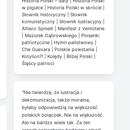
Historia Polski – daty
|
Historia Polski
w pigułce
|
Historia Polski w skrócie
|
Słownik historyczny
|
Słownik
komunistyczny
|
Słownik lustracyjny
|
Altiero Spinelli
|
Manifest z Ventotene
|
Mazurek Dąbrowskiego
|
Piosenki
patriotyczne
|
Hymn państwowy
|
Che Guevara
|
Polskie powstania
|
Kotylion?!
|
Kolędy
|
Bliżej Polski
|
Śląscy patrioci
"Nie twierdzę, że lustracja i
dekomunizacja, także moralna,
byłaby odpowiedzią na większość
polskich bolączek. Nie na większość.
Ale na bardzo wiele tak. Za ten