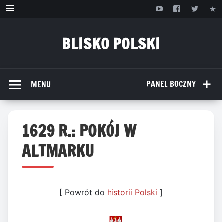
Przejdź
do
treści
BLISKO POLSKI
www.bliskopolski.pl
PANEL BOCZNY
MENU
1629 R.: POKÓJ W
ALTMARKU
[ Powrót do
historii Polski
]