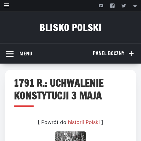
Przejdź
do
treści
BLISKO POLSKI
www.bliskopolski.pl
PANEL BOCZNY
MENU
1791 R.: UCHWALENIE
KONSTYTUCJI 3 MAJA
[ Powrót do
historii Polski
]