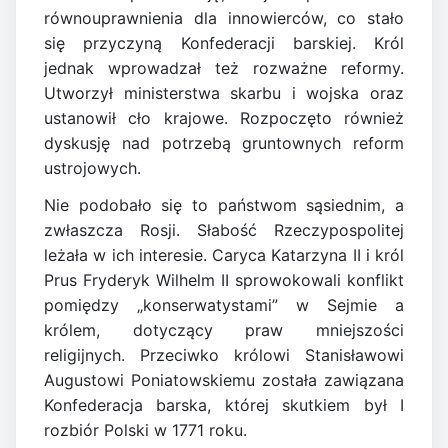
równouprawnienia dla innowierców, co stało
się przyczyną Konfederacji barskiej. Król
jednak wprowadzał też rozważne reformy.
Utworzył ministerstwa skarbu i wojska oraz
ustanowił cło krajowe. Rozpoczęto również
dyskusję nad potrzebą gruntownych reform
ustrojowych.
Nie podobało się to państwom sąsiednim, a
zwłaszcza Rosji. Słabość Rzeczypospolitej
leżała w ich interesie. Caryca Katarzyna II i król
Prus Fryderyk Wilhelm II sprowokowali konflikt
pomiędzy „konserwatystami” w Sejmie a
królem, dotyczący praw mniejszości
religijnych. Przeciwko królowi Stanisławowi
Augustowi Poniatowskiemu została zawiązana
Konfederacja barska, której skutkiem był I
rozbiór Polski w 1771 roku.