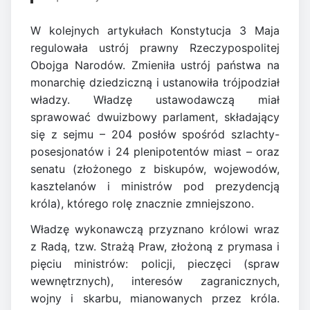
W kolejnych artykułach Konstytucja 3 Maja
regulowała ustrój prawny Rzeczypospolitej
Obojga Narodów. Zmieniła ustrój państwa na
monarchię dziedziczną i ustanowiła trójpodział
władzy. Władzę ustawodawczą miał
sprawować dwuizbowy parlament, składający
się z sejmu – 204 posłów spośród szlachty-
posesjonatów i 24 plenipotentów miast – oraz
senatu (złożonego z biskupów, wojewodów,
kasztelanów i ministrów pod prezydencją
króla), którego rolę znacznie zmniejszono.
Władzę wykonawczą przyznano królowi wraz
z Radą, tzw. Strażą Praw, złożoną z prymasa i
pięciu ministrów: policji, pieczęci (spraw
wewnętrznych), interesów zagranicznych,
wojny i skarbu, mianowanych przez króla.