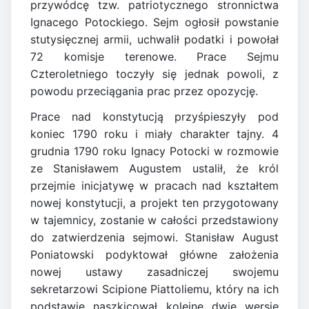
przywódcę tzw. patriotycznego stronnictwa
Ignacego Potockiego. Sejm ogłosił powstanie
stutysięcznej armii, uchwalił podatki i powołał
72 komisje terenowe. Prace Sejmu
Czteroletniego toczyły się jednak powoli, z
powodu przeciągania prac przez opozycję.
Prace nad konstytucją przyśpieszyły pod
koniec 1790 roku i miały charakter tajny. 4
grudnia 1790 roku Ignacy Potocki w rozmowie
ze Stanisławem Augustem ustalił, że król
przejmie inicjatywę w pracach nad kształtem
nowej konstytucji, a projekt ten przygotowany
w tajemnicy, zostanie w całości przedstawiony
do zatwierdzenia sejmowi. Stanisław August
Poniatowski podyktował główne założenia
nowej ustawy zasadniczej swojemu
sekretarzowi Scipione Piattoliemu, który na ich
podstawie naszkicował kolejne dwie wersje