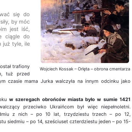
ować się do
siły, by móc
m jest iść,
e ciągle do
uż tyle, ile
stał trafiony
Wojciech Kossak – Orlęta – obrona cmentarza
, tuż przed
m czasie mama Jurka walczyła na innym odcinku jako
roku
w szeregach obrońców miasta było w sumie 1421
alczący przeciwko Ukraińcom był więc niepełnoletni.
miu z nich – po 10 lat, trzydziestu trzech – po 12,
tu siedmiu – po 14, sześciuset czterdziestu jeden – po 15-