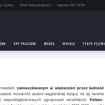
my żyjemy
Dzień Niepodległości
Agenda ONZ 2030
CZNA
GRY POLECANE
MUZEA
SERIALE
TEATR TELEWI
ł miastem
zamieszkiwanym w większości przez ludność
adzie monarchii austro-węgierskiej leżący na jej terenie
ń niepodległościowych ugrupowań ukraińskich.
Polsko-