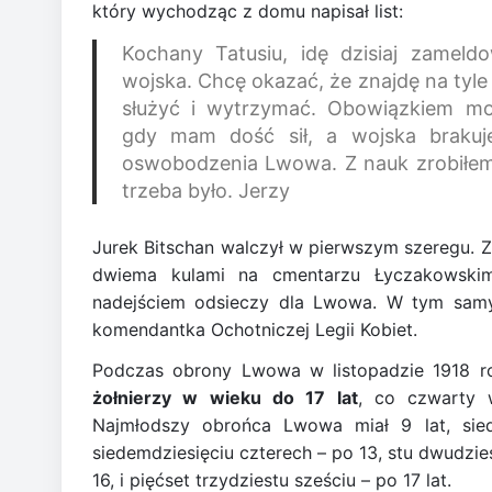
który wychodząc z domu napisał list:
Kochany Tatusiu, idę dzisiaj zameld
wojska. Chcę okazać, że znajdę na tyle 
służyć i wytrzymać. Obowiązkiem moi
gdy mam dość sił, a wojska brakuj
oswobodzenia Lwowa. Z nauk zrobiłem j
trzeba było. Jerzy
Jurek Bitschan walczył w pierwszym szeregu. Zo
dwiema kulami na cmentarzu Łyczakowskim
nadejściem odsieczy dla Lwowa. W tym samy
komendantka Ochotniczej Legii Kobiet.
Podczas obrony Lwowa w listopadzie 1918 
żołnierzy w wieku do 17 lat
, co czwarty w
Najmłodszy obrońca Lwowa miał 9 lat, sied
siedemdziesięciu czterech – po 13, stu dwudzies
16, i pięćset trzydziestu sześciu – po 17 lat.