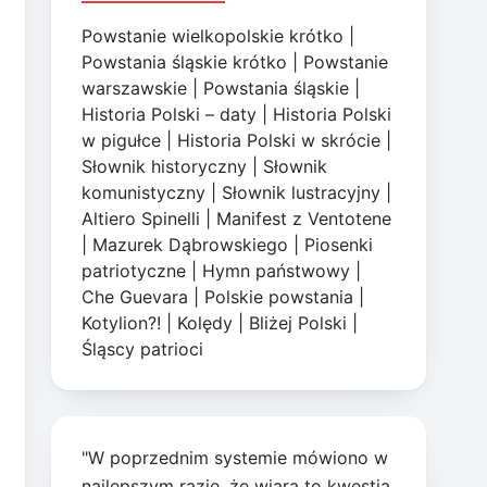
Powstanie wielkopolskie krótko
|
Powstania śląskie krótko
|
Powstanie
warszawskie
|
Powstania śląskie
|
Historia Polski – daty
|
Historia Polski
w pigułce
|
Historia Polski w skrócie
|
Słownik historyczny
|
Słownik
komunistyczny
|
Słownik lustracyjny
|
Altiero Spinelli
|
Manifest z Ventotene
|
Mazurek Dąbrowskiego
|
Piosenki
patriotyczne
|
Hymn państwowy
|
Che Guevara
|
Polskie powstania
|
Kotylion?!
|
Kolędy
|
Bliżej Polski
|
Śląscy patrioci
"W poprzednim systemie mówiono w
najlepszym razie, że wiara to kwestia