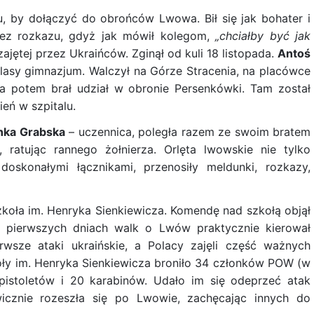
, by dołączyć do obrońców Lwowa. Bił się jak bohater i
ez rozkazu, gdyż jak mówił kolegom,
„chciałby być jak
zajętej przez Ukraińców. Zginął od kuli 18 listopada.
Antoś
 klasy gimnazjum. Walczył na Górze Stracenia, na placówce
a potem brał udział w obronie Persenkówki. Tam został
ień w szpitalu.
nka Grabska
– uczennica, poległa razem ze swoim bratem
, ratując rannego żołnierza. Orlęta lwowskie nie tylko
oskonałymi łącznikami, przenosiły meldunki, rozkazy,
koła im. Henryka Sienkiewicza. Komendę nad szkołą objął
w pierwszych dniach walk o Lwów praktycznie kierował
rwsze ataki ukraińskie, a Polacy zajęli część ważnych
oły im. Henryka Sienkiewicza broniło 34 członków POW (w
pistoletów i 20 karabinów. Udało im się odeprzeć atak
icznie rozeszła się po Lwowie, zachęcając innych do