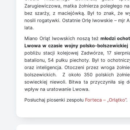
Zarugiewiczowa, matka żołnierza poległego na 
bez szarży, z maciejówką. Był to znak, że w
nosili rogatywki. Ostatnie Orlę lwowskie – mjr 
lata.
Miano Orląt lwowskich noszą też
młodzi ochot
Lwowa w czasie wojny polsko-bolszewickiej
pobliżu stacji kolejowej Zadwórze, 17 sierpni
batalionu, 54 pułku piechoty. Był to ochotni
oraz inteligencja. Otoczeni przez wroga żołnie
bolszewickich. Z około 350 polskich żołnie
sowieckiej niewoli. Bitwa ta przyczyniła się
wpływ na uratowanie Lwowa.
Posłuchaj piosenki zespołu
Forteca – „Orlątko”
.