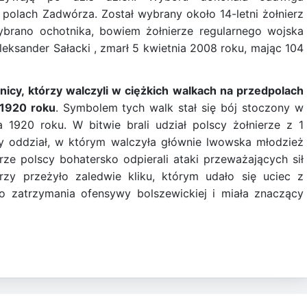
polach Zadwórza. Został wybrany około 14-letni żołnierz
ybrano ochotnika, bowiem żołnierze regularnego wojska
Aleksander Sałacki , zmarł 5 kwietnia 2008 roku, mając 104
nicy, którzy walczyli w ciężkich walkach na przedpolach
 1920 roku
. Symbolem tych walk stał się bój stoczony w
a 1920 roku. W bitwie brali udział polscy żołnierze z 1
czy oddział, w którym walczyła głównie lwowska młodzież
rze polscy bohatersko odpierali ataki przeważających sił
rzy przeżyło zaledwie kliku, którym udało się uciec z
 do zatrzymania ofensywy bolszewickiej i miała znaczący