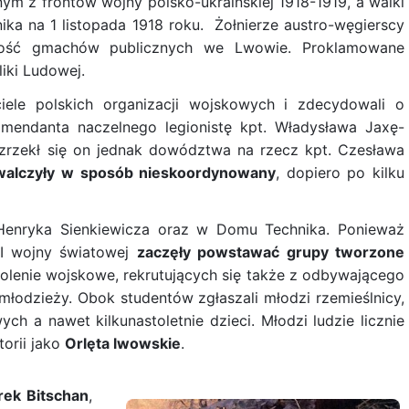
nym z frontów wojny polsko-ukraińskiej 1918-1919, a walki
ika na 1 listopada 1918 roku. Żołnierze austro-węgierscy
szość gmachów publicznych we Lwowie. Proklamowane
iki Ludowej.
ciele polskich organizacji wojskowych i zdecydowali o
omendanta naczelnego legionistę kpt. Władysława Jaxę-
j zrzekł się on jednak dowództwa na rzecz kpt. Czesława
walczyły w sposób nieskoordynowany
, dopiero po kilku
 Henryka Sienkiewicza oraz w Domu Technika. Ponieważ
 I wojny światowej
zaczęły powstawać grupy tworzone
olenie wojskowe, rekrutujących się także z odbywającego
łodzieży. Obok studentów zgłaszali młodzi rzemieślnicy,
ch a nawet kilkunastoletnie dzieci. Młodzi ludzie licznie
orii jako
Orlęta lwowskie
.
ek Bitschan
,