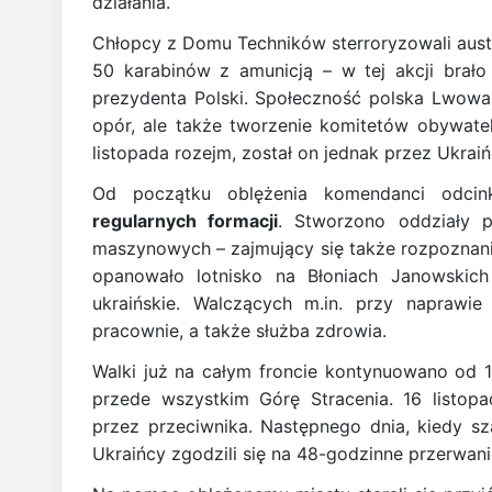
działania.
Chłopcy z Domu Techników sterroryzowali austri
50 karabinów z amunicją – w tej akcji brało
prezydenta Polski. Społeczność polska Lwowa 
opór, ale także tworzenie komitetów obywate
listopada rozejm, został on jednak przez Ukra
Od początku oblężenia komendanci odci
regularnych formacji
. Stworzono oddziały pi
maszynowych – zajmujący się także rozpoznani
opanowało lotnisko na Błoniach Janowskich
ukraińskie. Walczących m.in. przy naprawie
pracownie, a także służba zdrowia.
Walki już na całym froncie kontynuowano od 1
przede wszystkim Górę Stracenia. 16 listop
przez przeciwnika. Następnego dnia, kiedy sz
Ukraińcy zgodzili się na 48-godzinne przerwani