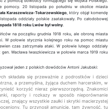
jść z pomocą dowódcy formującego się Wojska Polskiego.
nie pomocy. 20 listopada po południu w okolice miasta
hała Karaszewicza-Tokarzewskiego
, który objął komendę
listopada oddziały polskie zaatakowały. Po całodobowej
stopada 1818 roku Lwów był wolny
.
ńców na początku grudnia 1918 roku, ale obroną miasta
i. W połowie stycznia kolejnego roku na pomoc miastu
ewien czas zatrzymała ataki. W połowie lutego oddziały
z gen. Wacława Iwaszkiewicza w połowie marca 1919 roku
eryzował jeden z polskich dowódców Antoni Jakubski:
ch składała się przeważnie z podrostków i dzieci
atrzna, a przemyślna, żyjąca duchem harcerskim, w
rzynieść korzyść nieraz pierwszorzędną. Znakomici
nki, raporty i rozkazy w sposób nieporównanie
zej, znający wszystkie zaułki i skrytki macierzystej
ieoceniony. Tu przynosił amunicję, tam żywność, tu