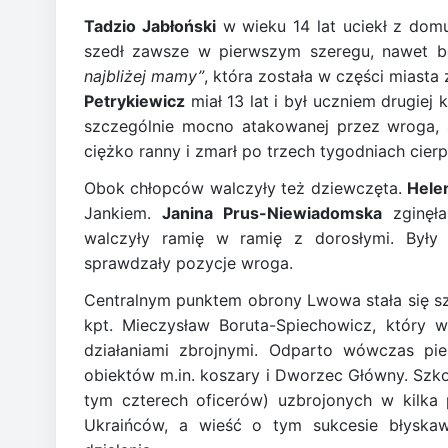
Tadzio Jabłoński
w wieku 14 lat uciekł z domu
szedł zawsze w pierwszym szeregu, nawet b
najbliżej mamy”
, która została w części miasta 
Petrykiewicz
miał 13 lat i był uczniem drugiej
szczególnie mocno atakowanej przez wroga, 
ciężko ranny i zmarł po trzech tygodniach cierp
Obok chłopców walczyły też dziewczęta.
Hele
Jankiem.
Janina Prus-Niewiadomska
zginęła
walczyły ramię w ramię z dorosłymi. Były d
sprawdzały pozycje wroga.
Centralnym punktem obrony Lwowa stała się sz
kpt. Mieczysław Boruta-Spiechowicz, który 
działaniami zbrojnymi. Odparto wówczas pie
obiektów m.in. koszary i Dworzec Główny. Szk
tym czterech oficerów) uzbrojonych w kilka 
Ukraińców, a wieść o tym sukcesie błyskaw