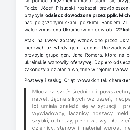
Na pomoc oblężonemu miastu starali się przy
Także Józef Piłsudski rozkazał przyśpiesze
przybyła
odsiecz dowodzona przez ppłk. Mic
nad połączonymi siłami polskimi. Rankiem 21 
walce zmuszono Ukraińców do odwrotu.
22 li
Ataki na Lwów zostały wznowione przez Ukrai
kierował już wtedy gen. Tadeusz Rozwadowsk
przybyła grupa gen. Jana Romera, która na p
ukraińskie wznowiły ofensywę. Dopiero odsiec
zakończyła działania wojenne w rejonie Lwowa.
Postawę i zasługi Orląt lwowskich tak charakt
Młodzież szkół średnich i powszechny
nawet, żądna silnych wzruszeń, nieop
lot umiała znaleźć się w sytuacji i p
wywiadowcy, łącznicy noszący meldu
szybki, ochoczy, pełen werwy młodzieńc
dzielnicy, stanowili materiał wprost n