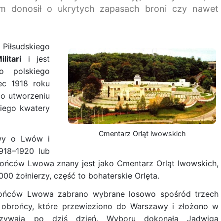
am donosił o ukrytych zapasach broni czy nawet
Piłsudskiego
itari
i jest
o polskiego
ec 1918 roku
o utworzeniu
iego kwatery
Cmentarz Orląt lwowskich
twy o Lwów i
918–1920 lub
rońców Lwowa znany jest jako Cmentarz Orląt lwowskich,
 żołnierzy, część to bohaterskie Orlęta.
rońców Lwowa zabrano wybrane losowo spośród trzech
 obrońcy, które przewieziono do Warszawy i złożono w
oczywają po dziś dzień. Wyboru dokonała Jadwiga