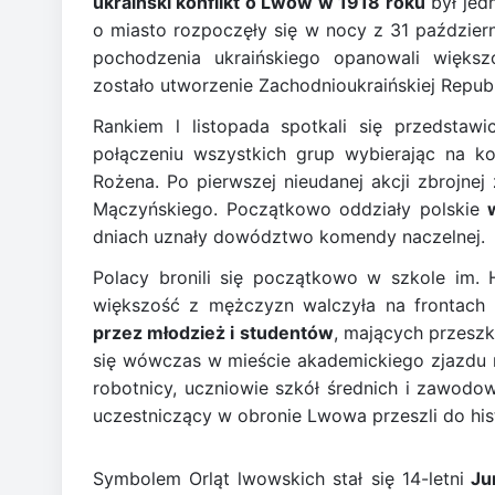
ukraiński konflikt o Lwów w 1918 roku
był jed
o miasto rozpoczęły się w nocy z 31 październ
pochodzenia ukraińskiego opanowali więk
zostało utworzenie Zachodnioukraińskiej Republ
Rankiem l listopada spotkali się przedstawi
połączeniu wszystkich grup wybierając na k
Rożena. Po pierwszej nieudanej akcji zbrojne
Mączyńskiego. Początkowo oddziały polskie
dniach uznały dowództwo komendy naczelnej.
Polacy bronili się początkowo w szkole im.
większość z mężczyzn walczyła na frontach
przez młodzież i studentów
, mających przeszk
się wówczas w mieście akademickiego zjazdu m
robotnicy, uczniowie szkół średnich i zawodowy
uczestniczący w obronie Lwowa przeszli do hist
Symbolem Orląt lwowskich stał się 14-letni
Jur