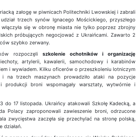
acką załogę w piwnicach Politechniki Lwowskiej i zabrali
 udział trzech synów Ignacego Mościckiego, przyszłego
włączyła się w obronę miasta nie tylko poprzez zbrojny
lskich próbujących negocjować z Ukraińcami. Zawarto 2
ińców szybko zerwany.
nków rozpoczęli
szkolenie ochotników i organizację
echoty, artylerii, kawalerii, samochodowy i karabinów
em i wywiadem. Kilku oficerów o przeszkoleniu lotniczym
 i na trzech maszynach prowadziło ataki na pozycje
 i produkcji broni wspomagały warsztaty, wytwórnie i
3 do 17 listopada. Ukraińcy atakowali Szkołę Kadecką, a
ada Polacy zaproponowali zawieszenie broni, odrzucone
ala zwycięstwa zaczęła się przechylać na stronę polską,
e działań.