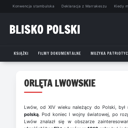
Przejdź
Konwencja stambulska
Deklaracja z Marrakeszu
Kiedy 
do
treści
BLISKO POLSKI
www.bliskopolski.pl
KSIĄŻKI
FILMY DOKUMENTALNE
MUZYKA PATRIOTY
ORLĘTA LWOWSKIE
Lwów, od XIV wieku należący do Polski, by
polską
. Pod koniec I wojny światowej, po rozp
Lwów znalazł się w obszarze zainteresowa