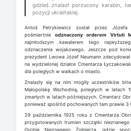
gdzieś znalazł porzucony karabin, t
pozycji ukraińskiej.
Antoś Petrykiewicz został przez Józefa 
pośmiertnie
odznaczony orderem Virtuti Mil
najmłodszym kawalerem tego najwyższeg
odznaczenia wojskowego. Jeszcze pod koni
prezydent Lwowa Józef Neumann zdecydował 
na wydzielonej działce Cmentarza Łyczakowsk
dla poległych w walkach o miasto.
Znalazły się na nim mogiły uczestników bi
Małopolskę Wschodnią, poległych w latach 1
zmarłych w latach późniejszych. Cmentarz Ob
ponieważ spośród pochowanych tam prawie 3 000
29 października 1925 roku z Cmentarza Ob
przygotowanych trumien szczątki nieznanego
Grobie Nieznanego Żołnierza, gdzie sp