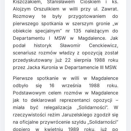
Kiszczakiem, Stanisławem Cioskiem i ks.
Alojzym Orszulikiem w willi przy ul. Zawrat.
Rozmowy te były przygotowaniem do
pierwszego spotkania w szerszym gronie „w
obiekcie specjalnym” nr 135 należącym do
Departamentu I MSW w Magdalence. Jak
podał historyk Sławomir Cenckiewicz,
scenariusz rozmów władzy z opozycją został
przedyskutowany już 22 sierpnia 1988 roku
przez Jacka Kuronia w Departamencie III MSW.
Pierwsze spotkanie w willi w Magdalence
odbyło się 16 września 1988 roku.
Podstawowym celem rozmów w Magdalence
jak to deklarowali reprezentanci opozycji –
miała być relegalizacja „Solidarności”. W
rzeczywistości reżim Jaruzelskiego zgodził się
na oficjalne przywrócenie szyldu „Solidarności”
dopiero w kwietniu 1989 roku, już po