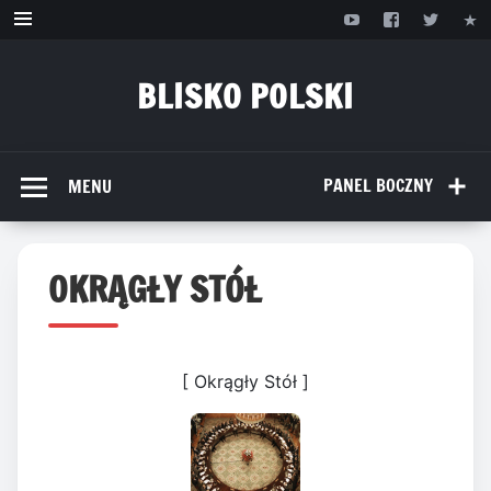
Przejdź
do
treści
BLISKO POLSKI
www.bliskopolski.pl
PANEL BOCZNY
MENU
OKRĄGŁY STÓŁ
[ Okrągły Stół ]