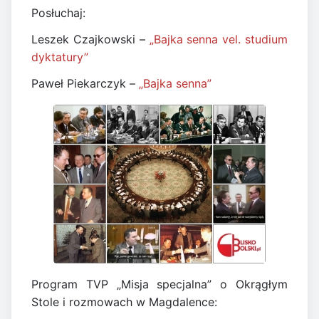
Posłuchaj:
Leszek Czajkowski –
„Bajka senna vel. studium
dyktatury”
Paweł Piekarczyk –
„Bajka senna”
Program TVP „Misja specjalna” o Okrągłym
Stole i rozmowach w Magdalence: