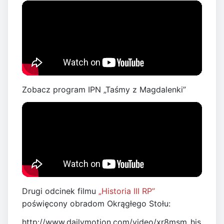
Zobacz program IPN „Taśmy z Magdalenki”
Drugi odcinek filmu
„Historia III RP”
poświęcony obradom Okrągłego Stołu:
http://www.dailymotion.com/video/xr8msm_his