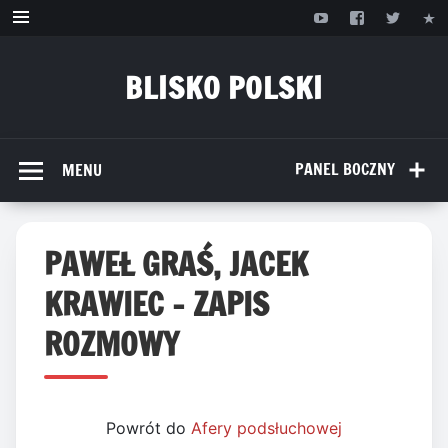
Przejdź
do
treści
BLISKO POLSKI
www.bliskopolski.pl
PANEL BOCZNY
MENU
PAWEŁ GRAŚ, JACEK
KRAWIEC – ZAPIS
ROZMOWY
Powrót do
Afery podsłuchowej