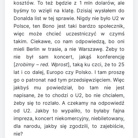
kosztów. To też będzie z 1 mln dolarów, ale
byśmy to wzięli na klatę. Dzisiaj wysłałem do
Donalda list w tej sprawie. Nigdy nie było U2 w
Polsce, ten Bono jest taki bardzo społecznik,
więc może chcieć uczestniczyć w czymś
takim. Ciekawe, co nam odpowiedzą, bo oni
mieli Berlin w trasie, a nie Warszawę. Żeby to
nie był sam koncert, jakąś konferencję
[
zrobimy – red. Wprost
], taką ku czci, że to 25
lat i co dalej, Europo czy Polsko. I tam proszę
go o patronat nad tym przedsięwzięciem. Więc
jakbyś mu powiedział, bo tam nie jest
napisane, że to chodzi o U2, bo nie chciałem,
żeby się to rozlało. A czekamy na odpowiedź
od U2. Jakby to wypaliło, to byłaby fajna
impreza, koncert niekomercyjny, niebiletowany,
dla narodu, jakby się zgodzili, to zajebiście,
nie?