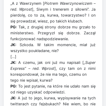
„A z Wawrzynem [
Piotrem Wawrzynowiczem –
red. Wprost
], Siwym i trenerem z siłowni”. Ja
pierdolę, co to za, kurwa, towarzystwo? I on
się prowadzał, wiesz, po takich klubach.
PG:
Tak, z drugiej strony dobrze mu grzało to
ministerstwo. Przegryzł się dobrze. Zaczął
funkcjonować nadspodziewanie.
JK:
Szkoda. W takim momencie, miał już
wszystko poukładane, nie?
[…]
JK:
A czemu, jak oni już mu napisali [
„Super
Express” – red. Wprost
], czy tam on z nimi
korespondował, że nie ma tego, czemu on
tego nie wpisał, kurwa?
PG:
To jest pytanie, na które nie udało nam się
od niego uzyskać odpowiedzi.
JK:
A już to jego, kurwa, wypisywanie na tych
twitterach czy fejsbukach? Nie wiem, bo nie