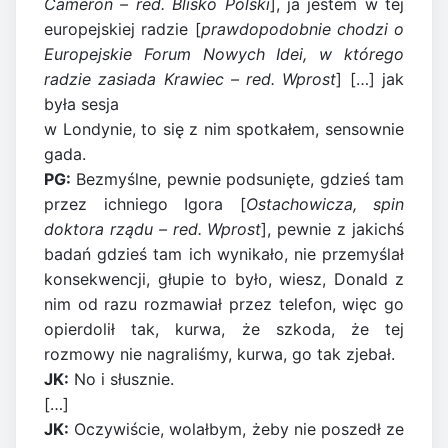
Cameron – red. Blisko Polski
], ja jestem w tej
europejskiej radzie [
prawdopodobnie chodzi o
Europejskie Forum Nowych Idei, w którego
radzie zasiada Krawiec – red. Wprost
] […] jak
była sesja
w Londynie, to się z nim spotkałem, sensownie
gada.
PG:
Bezmyślne, pewnie podsunięte, gdzieś tam
przez ichniego Igora [
Ostachowicza, spin
doktora rządu – red. Wprost
], pewnie z jakichś
badań gdzieś tam ich wynikało, nie przemyślał
konsekwencji, głupie to było, wiesz, Donald z
nim od razu rozmawiał przez telefon, więc go
opierdolił tak, kurwa, że szkoda, że tej
rozmowy nie nagraliśmy, kurwa, go tak zjebał.
JK:
No i słusznie.
[…]
JK:
Oczywiście, wolałbym, żeby nie poszedł ze