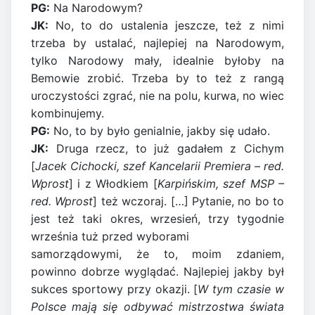
PG:
Na Narodowym?
JK:
No, to do ustalenia jeszcze, też z nimi
trzeba by ustalać, najlepiej na Narodowym,
tylko Narodowy mały, idealnie byłoby na
Bemowie zrobić. Trzeba by to też z rangą
uroczystości zgrać, nie na polu, kurwa, no wiec
kombinujemy.
PG:
No, to by było genialnie, jakby się udało.
JK:
Druga rzecz, to już gadałem z Cichym
[
Jacek Cichocki, szef Kancelarii Premiera – red.
Wprost
] i z Włodkiem [
Karpińskim, szef MSP –
red. Wprost
] też wczoraj. […] Pytanie, no bo to
jest też taki okres, wrzesień, trzy tygodnie
września tuż przed wyborami
samorządowymi, że to, moim zdaniem,
powinno dobrze wyglądać. Najlepiej jakby był
sukces sportowy przy okazji. [
W tym czasie w
Polsce mają się odbywać mistrzostwa świata