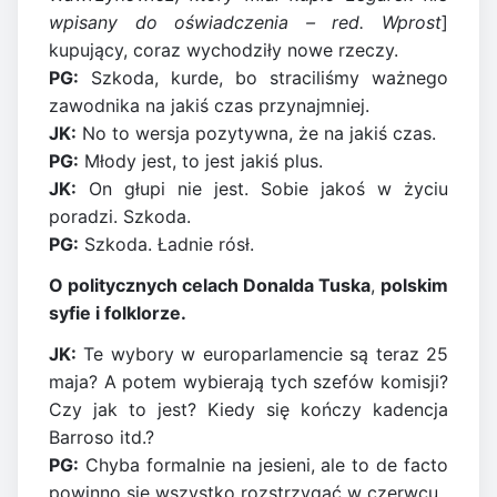
wpisany do oświadczenia – red. Wprost
]
kupujący, coraz wychodziły nowe rzeczy.
PG:
Szkoda, kurde, bo straciliśmy ważnego
zawodnika na jakiś czas przynajmniej.
JK:
No to wersja pozytywna, że na jakiś czas.
PG:
Młody jest, to jest jakiś plus.
JK:
On głupi nie jest. Sobie jakoś w życiu
poradzi. Szkoda.
PG:
Szkoda. Ładnie rósł.
O politycznych celach Donalda Tuska
,
polskim
syfie i folklorze.
JK:
Te wybory w europarlamencie są teraz 25
maja? A potem wybierają tych szefów komisji?
Czy jak to jest? Kiedy się kończy kadencja
Barroso itd.?
PG:
Chyba formalnie na jesieni, ale to de facto
powinno się wszystko rozstrzygać w czerwcu.