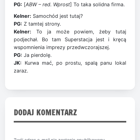
PG:
[
ABW – red. Wprost
] To taka solidna firma.
Kelner:
Samochód jest tutaj?
PG:
Z tamtej strony.
Kelner:
To ja może powiem, żeby tutaj
podjechał. Bo tam Superstacja jest i kręcą
wspomnienia imprezy przedwczorajszej.
PG:
Ja pierdolę.
JK:
Kurwa mać, po prostu, spalą panu lokal
zaraz.
DODAJ KOMENTARZ
Twój adres e-mail nie zostanie opublikowany.