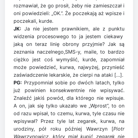
rozmawiał, że go prosił, żeby nie zamieszczał i
oni powiedzieli: „OK.”. Że poczekają aż wpisze i
poczekali, kurde.
JK:
Ja nie jestem prawnikiem, ale z punktu
widzenia procesowego to ja jestem ciekawy
jaką on teraz linię obrony przyjmie? Jak są
zeznania naczelnego,SMS-y, maile, to bardzo
ciężko jest coś wymyślić, kurde, zapomniał
może powiedzieć, kurwa, najwyżej, przynieść
zaświadczenie lekarskie, że cierpi na ataki […].
PG:
Przypomniał sobie po dwóch latach, tylko
już powinien konsekwentnie nie wpisywać.
Znaleźć jakiś powód, dla którego nie wpisuje.
A on, jak się tylko ukazało we „Wprost”, to on
od razu wpisał, to czemu, kurwa, tyle czasu nie
wpisywał? Przez tyle lat zegarek, kurwa, na
urodziny, pół roku później Wawrzyn [
Piotr
Wawrzynowicz, który miał kupić zegarek nie