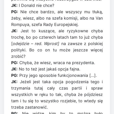
JK:
I Donald nie chce?
PG:
Nie chce bardzo, ale wszyscy mu tłuką,
żeby, wiesz, albo na szefa komisji, albo na Van
Rompuya, szefa Rady Europejskiej.
JK:
Jest to kuszące, ale ryzykowne chyba
trochę, bo po czterech latach tam to już chyba
[
odejdzie – red. Wprost]
na zawsze z polskiej
polityki. Bo co on tu może jeszcze więcej
zrobić?
PG:
Chyba, że wiesz, wraca na prezydenta.
JK:
No to też jest jakaś opcja fajna.
PG:
Przy jego sposobie funkcjonowania […].
JK:
Jeżeli jest taka opcja pogodzenia tego i
trzymania tutaj cały czas partii i spraw
wszystkich w ręku to tak, chyba że pójdziesz
tam i tu się to wszystko rozjebie, to wtedy się
trzeba zastanowić.
PG:
Nie widzę, kim by to można było