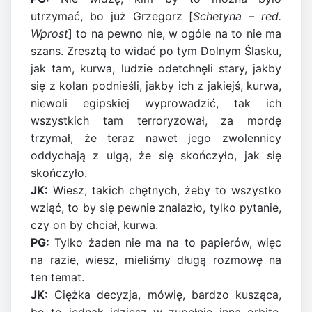
utrzymać, bo już Grzegorz [
Schetyna – red.
Wprost
] to na pewno nie, w ogóle na to nie ma
szans. Zresztą to widać po tym Dolnym Ślasku,
jak tam, kurwa, ludzie odetchnęli stary, jakby
się z kolan podnieśli, jakby ich z jakiejś, kurwa,
niewoli egipskiej wyprowadzić, tak ich
wszystkich tam terroryzował, za mordę
trzymał, że teraz nawet jego zwolennicy
oddychają z ulgą, że się skończyło, jak się
skończyło.
JK:
Wiesz, takich chętnych, żeby to wszystko
wziąć, to by się pewnie znalazło, tylko pytanie,
czy on by chciał, kurwa.
PG:
Tylko żaden nie ma na to papierów, więc
na razie, wiesz, mieliśmy długą rozmowę na
ten temat.
JK:
Ciężka decyzja, mówię, bardzo kusząca,
bo to jednak idziesz w zupełnie inną orbitę,