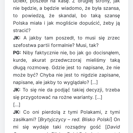
uciekł, poszedł na kasę. Z drugiej strony, jak
nie będzie, a będzie wiadomo, że była szansa,
to powiedzą, że skandal, bo taką szansę
Polska miała i jak mogliście dopuścić, żeby ją
stracić?
JK:
A jakby tam poszedł, to musi się zrzec
szefostwa partii formalnie? Musi, tak?
PG:
Niby faktycznie nie, bo jak go docisnąłem,
kurde, akurat przedwczoraj mieliśmy taką
długą rozmowę. Gdzie jest to napisane, że nie
może być? Chyba nie jest to nigdzie zapisane,
napisane, ale jakby to wyglądało? […]
JK:
To się nie da podjąć takiej decyzji, trzeba
się przygotować na rożne warianty. […]
[…]
JK:
Co oni pierdolą z tymi Polakami, z tymi
zasiłkami? [
Brytyjczycy – red. Blisko Polski
] On
mi się wydaje taki rozsądny gość [
David