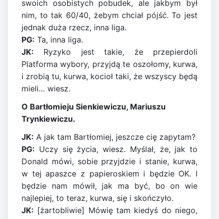
swoich osobistych pobudek, ale jakbym był
nim, to tak 60/40, żebym chciał pójść. To jest
jednak duża rzecz, inna liga.
PG:
Ta, inna liga.
JK:
Ryzyko jest takie, że przepierdoli
Platforma wybory, przyjdą te oszołomy, kurwa,
i zrobią tu, kurwa, kocioł taki, że wszyscy będą
mieli… wiesz.
O Bartłomieju Sienkiewiczu, Mariuszu
Trynkiewiczu.
JK:
A jak tam Bartłomiej, jeszcze cię zapytam?
PG:
Uczy się życia, wiesz. Myślał, że, jak to
Donald mówi, sobie przyjdzie i stanie, kurwa,
w tej apaszce z papieroskiem i będzie OK. I
będzie nam mówił, jak ma być, bo on wie
najlepiej, to teraz, kurwa, się i skończyło.
JK:
[żartobliwie] Mówię tam kiedyś do niego,