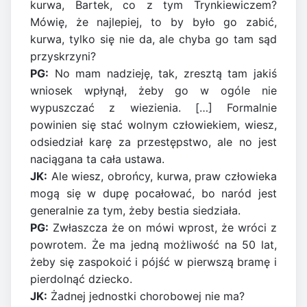
kurwa, Bartek, co z tym Trynkiewiczem?
Mówię, że najlepiej, to by było go zabić,
kurwa, tylko się nie da, ale chyba go tam sąd
przyskrzyni?
PG:
No mam nadzieję, tak, zresztą tam jakiś
wniosek wpłynął, żeby go w ogóle nie
wypuszczać z wiezienia. […] Formalnie
powinien się stać wolnym człowiekiem, wiesz,
odsiedział karę za przestępstwo, ale no jest
naciągana ta cała ustawa.
JK:
Ale wiesz, obrońcy, kurwa, praw człowieka
mogą się w dupę pocałować, bo naród jest
generalnie za tym, żeby bestia siedziała.
PG:
Zwłaszcza że on mówi wprost, że wróci z
powrotem. Że ma jedną możliwość na 50 lat,
żeby się zaspokoić i pójść w pierwszą bramę i
pierdolnąć dziecko.
JK:
Żadnej jednostki chorobowej nie ma?