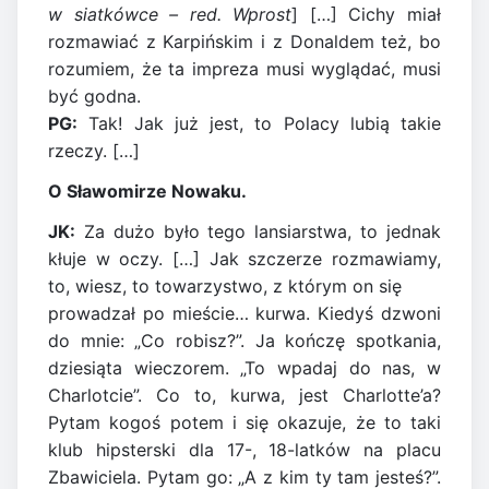
w siatkówce – red. Wprost
] […] Cichy miał
rozmawiać z Karpińskim i z Donaldem też, bo
rozumiem, że ta impreza musi wyglądać, musi
być godna.
PG:
Tak! Jak już jest, to Polacy lubią takie
rzeczy. […]
O Sławomirze Nowaku.
JK:
Za dużo było tego lansiarstwa, to jednak
kłuje w oczy. […] Jak szczerze rozmawiamy,
to, wiesz, to towarzystwo, z którym on się
prowadzał po mieście… kurwa. Kiedyś dzwoni
do mnie: „Co robisz?”. Ja kończę spotkania,
dziesiąta wieczorem. „To wpadaj do nas, w
Charlotcie”. Co to, kurwa, jest Charlotte’a?
Pytam kogoś potem i się okazuje, że to taki
klub hipsterski dla 17-, 18-latków na placu
Zbawiciela. Pytam go: „A z kim ty tam jesteś?”.