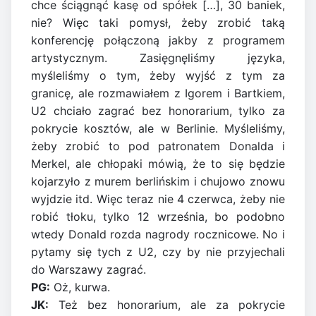
chce ściągnąć kasę od spółek […], 30 baniek,
nie? Więc taki pomysł, żeby zrobić taką
konferencję połączoną jakby z programem
artystycznym. Zasięgnęliśmy języka,
myśleliśmy o tym, żeby wyjść z tym za
granicę, ale rozmawiałem z Igorem i Bartkiem,
U2 chciało zagrać bez honorarium, tylko za
pokrycie kosztów, ale w Berlinie. Myśleliśmy,
żeby zrobić to pod patronatem Donalda i
Merkel, ale chłopaki mówią, że to się będzie
kojarzyło z murem berlińskim i chujowo znowu
wyjdzie itd. Więc teraz nie 4 czerwca, żeby nie
robić tłoku, tylko 12 września, bo podobno
wtedy Donald rozda nagrody rocznicowe. No i
pytamy się tych z U2, czy by nie przyjechali
do Warszawy zagrać.
PG:
Oż, kurwa.
JK:
Też bez honorarium, ale za pokrycie