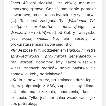
Facet 40 dni siedział i za chwilę ma mieć
umorzoną sprawę. Gdzieś tam sobie poradził
zawodowo, no ale u nas był taki kryzys, kurwa
[…]. Tam jest zastępca Tyl [
Waldemar Tyl,
zastępca prokuratura apelacyjnego w
Warszawie – red. Wprost
] od Ziobry i wszystko
jest ekipa, wiesz. No, ale niestety w
prokuraturze mają swoje siedlisko.
PG:
Jeszcze tym oddzieleniem [
funkcji ministra
sprawiedliwości i prokuratora generalnego –
red. Wprost
] dopomogliśmy. Także właściwie
wiesz, żadnych środków sobie państwo nie
zostawiło, żeby oddziaływać.
JK:
Ja ci powiem też, po zmianach dużo lepiej
się współpracuje z ABW, zupełnie inny klimat.
Już nie ma szukania, chodzenia, knucia,
szczucia. Tylko jest normalna współpraca, jak
coś potrzebują.