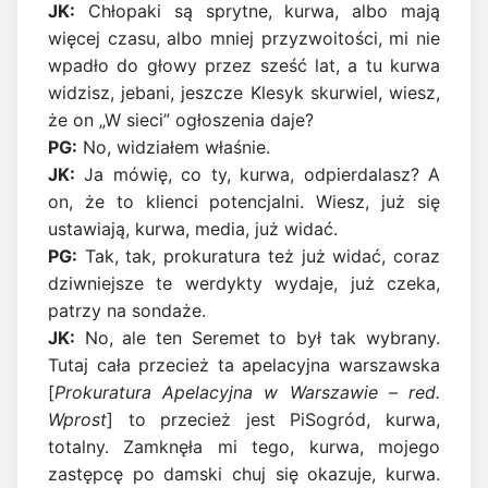
JK:
Chłopaki są sprytne, kurwa, albo mają
więcej czasu, albo mniej przyzwoitości, mi nie
wpadło do głowy przez sześć lat, a tu kurwa
widzisz, jebani, jeszcze Klesyk skurwiel, wiesz,
że on „W sieci” ogłoszenia daje?
PG:
No, widziałem właśnie.
JK:
Ja mówię, co ty, kurwa, odpierdalasz? A
on, że to klienci potencjalni. Wiesz, już się
ustawiają, kurwa, media, już widać.
PG:
Tak, tak, prokuratura też już widać, coraz
dziwniejsze te werdykty wydaje, już czeka,
patrzy na sondaże.
JK:
No, ale ten Seremet to był tak wybrany.
Tutaj cała przecież ta apelacyjna warszawska
[
Prokuratura Apelacyjna w Warszawie – red.
Wprost
] to przecież jest PiSogród, kurwa,
totalny. Zamknęła mi tego, kurwa, mojego
zastępcę po damski chuj się okazuje, kurwa.