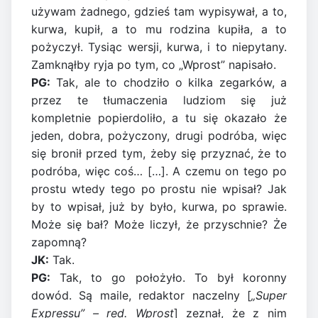
używam żadnego, gdzieś tam wypisywał, a to,
kurwa, kupił, a to mu rodzina kupiła, a to
pożyczył. Tysiąc wersji, kurwa, i to niepytany.
Zamknąłby ryja po tym, co „Wprost” napisało.
PG:
Tak, ale to chodziło o kilka zegarków, a
przez te tłumaczenia ludziom się już
kompletnie popierdoliło, a tu się okazało że
jeden, dobra, pożyczony, drugi podróba, więc
się bronił przed tym, żeby się przyznać, że to
podróba, więc coś… […]. A czemu on tego po
prostu wtedy tego po prostu nie wpisał? Jak
by to wpisał, już by było, kurwa, po sprawie.
Może się bał? Może liczył, że przyschnie? Że
zapomną?
JK:
Tak.
PG:
Tak, to go położyło. To był koronny
dowód. Są maile, redaktor naczelny [
„Super
Expressu” – red. Wprost
] zeznał, że z nim