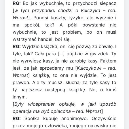
RG:
Bo jak wybuchnie, to przychodzi siepacz
[
w tym przypadku chodzi o Kulczyka – red.
Wprost
]. Ponosi koszty, ryzyko, ale wyrżnie i
ma spokój, tak? A póki powstanie nie
wybuchnie, to jest problem, bo on musi
wstrzymać handel, boi się.
RG:
Wyjdzie książka, oni cię pozwą za chwilę. I
tyle, tak? Cała para […] pójdzie w gwizdek. Ty
nie wyrwiesz kasy, ja nie zarobię kasy. Faktem
jest, że jak sprzedamy mu [
Kulczykowi – red.
Wprost
] książkę, to ona nie wyjdzie. To jest
prawda. Ale ty musisz, słuchaj za tyle kasy to
ty napiszesz następną książkę. No, o kimś
innym.
[
Były wicepremier opisuje, w jaki sposób
operacja ma być opłacona – red. Wprost
]
RG:
Spółka kupuje anonimowo. Oczywiście
przez mojego człowieka, mojego nazwiska nie