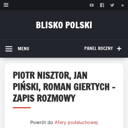
Przejdź
do
treści
BLISKO POLSKI
www.bliskopolski.pl
PANEL BOCZNY
MENU
PIOTR NISZTOR, JAN
PIŃSKI, ROMAN GIERTYCH –
ZAPIS ROZMOWY
Powrót do
Afery podsłuchowej