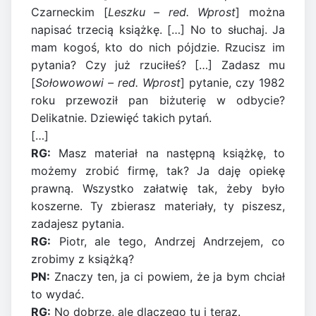
Czarneckim [
Leszku – red. Wprost
] można
napisać trzecią książkę. […] No to słuchaj. Ja
mam kogoś, kto do nich pójdzie. Rzucisz im
pytania? Czy już rzuciłeś? […] Zadasz mu
[
Sołowowowi – red. Wprost
] pytanie, czy 1982
roku przewoził pan biżuterię w odbycie?
Delikatnie. Dziewięć takich pytań.
[…]
RG:
Masz materiał na następną książkę, to
możemy zrobić firmę, tak? Ja daję opiekę
prawną. Wszystko załatwię tak, żeby było
koszerne. Ty zbierasz materiały, ty piszesz,
zadajesz pytania.
RG:
Piotr, ale tego, Andrzej Andrzejem, co
zrobimy z książką?
PN:
Znaczy ten, ja ci powiem, że ja bym chciał
to wydać.
RG:
No dobrze, ale dlaczego tu i teraz.