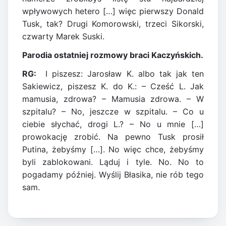
wpływowych hetero […] więc pierwszy Donald
Tusk, tak? Drugi Komorowski, trzeci Sikorski,
czwarty Marek Suski.
Parodia ostatniej rozmowy braci Kaczyńskich.
RG:
I piszesz: Jarosław K. albo tak jak ten
Sakiewicz, piszesz K. do K.: – Cześć L. Jak
mamusia, zdrowa? – Mamusia zdrowa. – W
szpitalu? – No, jeszcze w szpitalu. – Co u
ciebie słychać, drogi L.? – No u mnie […]
prowokację zrobić. Na pewno Tusk prosił
Putina, żebyśmy […]. No więc chce, żebyśmy
byli zablokowani. Ląduj i tyle. No. No to
pogadamy później. Wyślij Błasika, nie rób tego
sam.