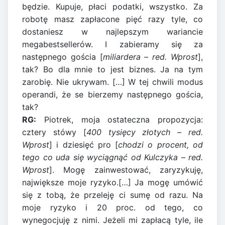
będzie. Kupuje, płaci podatki, wszystko. Za
robotę masz zapłacone pięć razy tyle, co
dostaniesz w najlepszym wariancie
megabestsellerów. I zabieramy się za
następnego gościa [
miliardera – red. Wprost
],
tak? Bo dla mnie to jest biznes. Ja na tym
zarobię. Nie ukrywam. […] W tej chwili modus
operandi, że se bierzemy następnego gościa,
tak?
RG:
Piotrek, moja ostateczna propozycja:
cztery stówy [
400 tysięcy złotych – red.
Wprost
] i dziesięć pro [
chodzi o procent, od
tego co uda się wyciągnąć od Kulczyka – red.
Wprost
]. Mogę zainwestować, zaryzykuję,
największe moje ryzyko.[…] Ja mogę umówić
się z tobą, że przeleję ci sumę od razu. Na
moje ryzyko i 20 proc. od tego, co
wynegocjuję z nimi. Jeżeli mi zapłacą tyle, ile