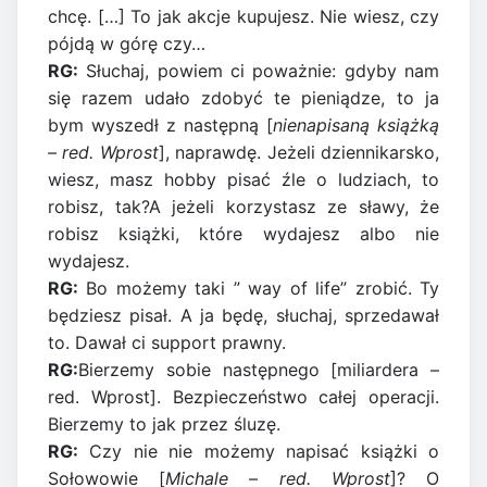
chcę. […] To jak akcje kupujesz. Nie wiesz, czy
pójdą w górę czy…
RG:
Słuchaj, powiem ci poważnie: gdyby nam
się razem udało zdobyć te pieniądze, to ja
bym wyszedł z następną [
nienapisaną książką
– red. Wprost
], naprawdę. Jeżeli dziennikarsko,
wiesz, masz hobby pisać źle o ludziach, to
robisz, tak?A jeżeli korzystasz ze sławy, że
robisz książki, które wydajesz albo nie
wydajesz.
RG:
Bo możemy taki ” way of life” zrobić. Ty
będziesz pisał. A ja będę, słuchaj, sprzedawał
to. Dawał ci support prawny.
RG:
Bierzemy sobie następnego [miliardera –
red. Wprost]. Bezpieczeństwo całej operacji.
Bierzemy to jak przez śluzę.
RG:
Czy nie nie możemy napisać książki o
Sołowowie [
Michale – red. Wprost
]? O