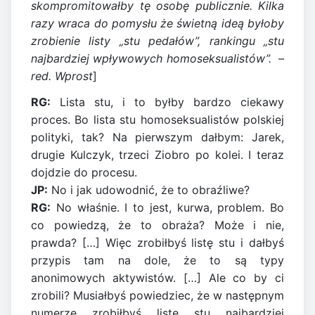
skompromitowałby tę osobę publicznie. Kilka
razy wraca do pomysłu że świetną ideą byłoby
zrobienie listy „stu pedałów”, rankingu „stu
najbardziej wpływowych homoseksualistów”. –
red. Wprost
]
RG:
Lista stu, i to byłby bardzo ciekawy
proces. Bo lista stu homoseksualistów polskiej
polityki, tak? Na pierwszym dałbym: Jarek,
drugie Kulczyk, trzeci Ziobro po kolei. I teraz
dojdzie do procesu.
JP:
No i jak udowodnić, że to obraźliwe?
RG:
No właśnie. I to jest, kurwa, problem. Bo
co powiedzą, że to obraża? Może i nie,
prawda? […] Więc zrobiłbyś listę stu i dałbyś
przypis tam na dole, że to są typy
anonimowych aktywistów. […] Ale co by ci
zrobili? Musiałbyś powiedziec, że w następnym
numerze zrobiłbyś listę stu najbardziej