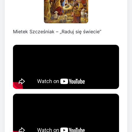
Mietek Szcześniak – „Raduj się świecie”