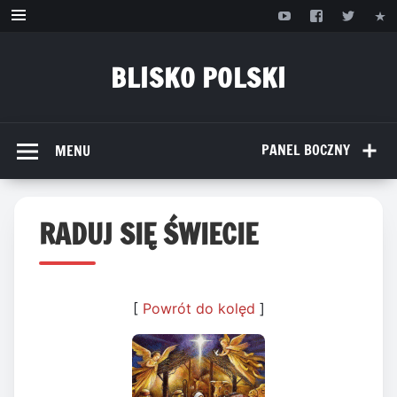
Przejdź
do
treści
BLISKO POLSKI
www.bliskopolski.pl
PANEL BOCZNY
MENU
RADUJ SIĘ ŚWIECIE
[
Powrót do kolęd
]