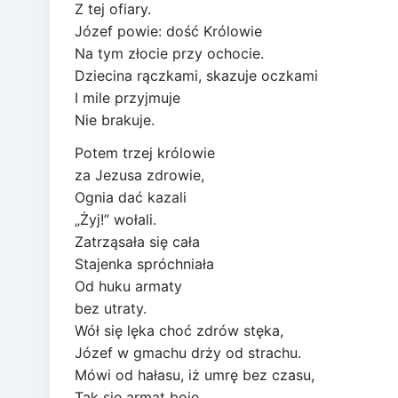
Z tej ofiary.
Józef powie: dość Królowie
Na tym złocie przy ochocie.
Dziecina rączkami, skazuje oczkami
I mile przyjmuje
Nie brakuje.
Potem trzej królowie
za Jezusa zdrowie,
Ognia dać kazali
„Żyj!” wołali.
Zatrząsała się cała
Stajenka spróchniała
Od huku armaty
bez utraty.
Wół się lęka choć zdrów stęka,
Józef w gmachu drży od strachu.
Mówi od hałasu, iż umrę bez czasu,
Tak się armat boję