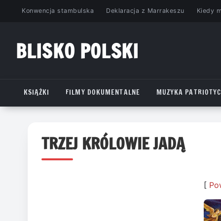
Przejdź
Konwencja stambulska
Deklaracja z Marrakeszu
Kiedy 
do
treści
BLISKO POLSKI
www.bliskopolski.pl
KSIĄŻKI
FILMY DOKUMENTALNE
MUZYKA PATRIOTY
TRZEJ KRÓLOWIE JADĄ
[
Po