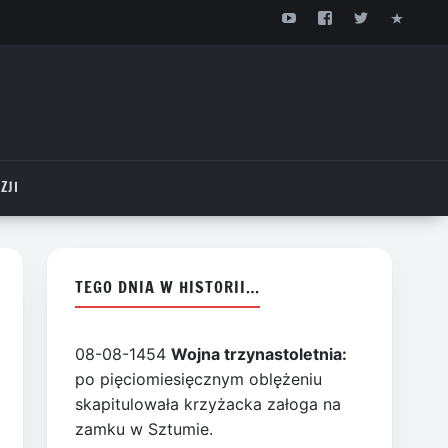
ZJI
TEGO DNIA W HISTORII…
08-08-1454
Wojna trzynastoletnia:
po pięciomiesięcznym oblężeniu
skapitulowała krzyżacka załoga na
zamku w Sztumie.