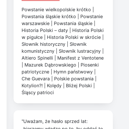
Powstanie wielkopolskie krótko
|
Powstania śląskie krótko
|
Powstanie
warszawskie
|
Powstania śląskie
|
Historia Polski – daty
|
Historia Polski
w pigułce
|
Historia Polski w skrócie
|
Słownik historyczny
|
Słownik
komunistyczny
|
Słownik lustracyjny
|
Altiero Spinelli
|
Manifest z Ventotene
|
Mazurek Dąbrowskiego
|
Piosenki
patriotyczne
|
Hymn państwowy
|
Che Guevara
|
Polskie powstania
|
Kotylion?!
|
Kolędy
|
Bliżej Polski
|
Śląscy patrioci
"Uważam, że hasło sprzed lat:
„bierzemy władzę po to, by oddać tę