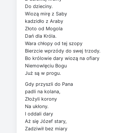
Do dzieciny.
Wiozą mirę z Saby
kadzidło z Araby
Złoto od Mogola
Dań dla Króla.
Wara chłopy od tej szopy
Bierzcie wprzódy do swej trzody.
Bo królowie dary wiozą na ofiary
Niemowlęciu Bogu
Już są w progu.
Gdy przyszli do Pana
padli na kolana,
Złożyli korony
Na ukłony.
I oddali dary
Aż się Józef stary,
Zadziwił bez miary