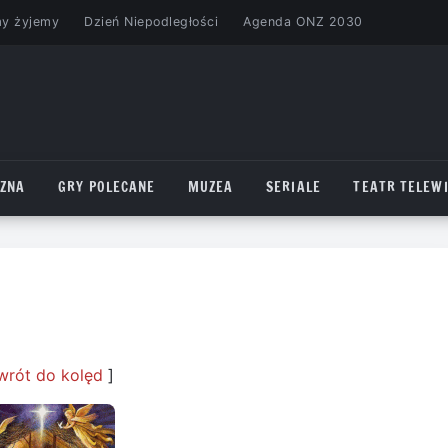
my żyjemy
Dzień Niepodległości
Agenda ONZ 2030
CZNA
GRY POLECANE
MUZEA
SERIALE
TEATR TELEWI
wrót do kolęd
]