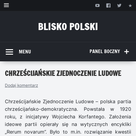
Przejdź
do
treści
BLISKO POLSKI
www.bliskopolski.pl
PANEL BOCZNY
MENU
CHRZEŚCIJAŃSKIE ZJEDNOCZENIE LUDOWE
Dodaj komentarz
Chrześcijańskie Zjednoczenie Ludowe – polska partia
chrześcijańsko-demokratyczna. Powstała w 1920
roku, z inicjatywy Wojciecha Korfantego. Założenia
ideowe partii opierały się na wytycznych encykliki
„Rerum novarum”. Było to m.in. rozwiązanie kwestii