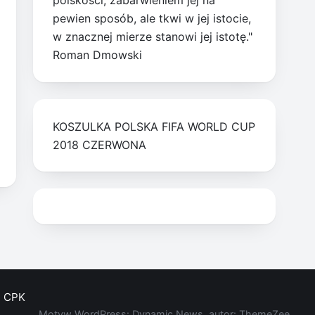
polskości, zabarwieniem jej na
pewien sposób, ale tkwi w jej istocie,
w znacznej mierze stanowi jej istotę."
Roman Dmowski
KOSZULKA POLSKA FIFA WORLD CUP
2018 CZERWONA
CPK
Motyw WordPress: Dynamic News, autor: ThemeZee.