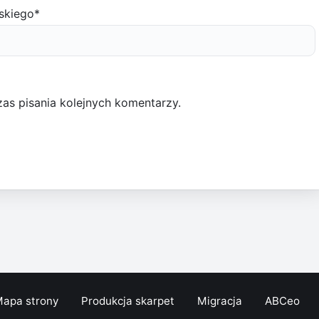
skiego
*
as pisania kolejnych komentarzy.
apa strony
Produkcja skarpet
Migracja
ABCeo