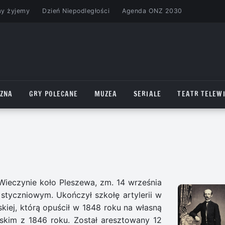
my żyjemy
Dzień Niepodległości
Agenda ONZ 2030
CZNA
GRY POLECANE
MUZEA
SERIALE
TEATR TELEWI
Wieczynie koło Pleszewa, zm. 14 września
styczniowym. Ukończył szkołę artylerii w
skiej, którą opuścił w 1848 roku na własną
lskim z 1846 roku. Został aresztowany 12