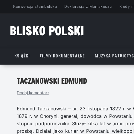
Przejdź
Konwencja stambulska
Deklaracja z Marrakeszu
Kiedy 
do
treści
BLISKO POLSKI
www.bliskopolski.pl
KSIĄŻKI
FILMY DOKUMENTALNE
MUZYKA PATRIOTY
TACZANOWSKI EDMUND
Dodaj komentarz
Edmund Taczanowski – ur. 23 listopada 1822 r. w 
1879 r. w Choryni, generał, dowódca w Powstaniu 
stopniu podporucznika. Służył kilka lat w armii pru
prośbą. Działał jako kurier w Powstaniu wielkopo