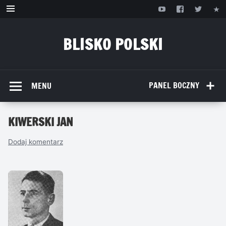
Przejdź
do
treści
BLISKO POLSKI
www.bliskopolski.pl
PANEL BOCZNY
MENU
KIWERSKI JAN
Dodaj komentarz