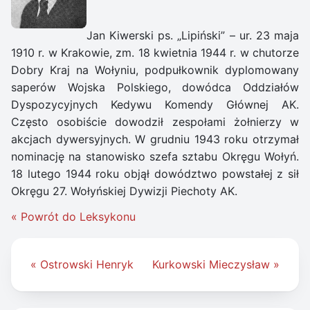
Jan Kiwerski ps. „Lipiński” – ur. 23 maja
1910 r. w Krakowie, zm. 18 kwietnia 1944 r. w chutorze
Dobry Kraj na Wołyniu, podpułkownik dyplomowany
saperów Wojska Polskiego, dowódca Oddziałów
Dyspozycyjnych Kedywu Komendy Głównej AK.
Często osobiście dowodził zespołami żołnierzy w
akcjach dywersyjnych. W grudniu 1943 roku otrzymał
nominację na stanowisko szefa sztabu Okręgu Wołyń.
18 lutego 1944 roku objął dowództwo powstałej z sił
Okręgu 27. Wołyńskiej Dywizji Piechoty AK.
« Powrót do Leksykonu
Nawigacja
« Ostrowski Henryk
Kurkowski Mieczysław »
wpisu