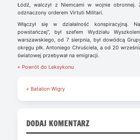
Łódź, walczył z Niemcami w wojnie obronnej. 
odznaczony orderem Virtuti Militari.
Włączył się w działalność konspiracyjną. Na
powstańczej”, był szefem Wydziału Wyszkole
warszawskiego, od 7 sierpnia, był dowódcą Gru
okręgu płk. Antoniego Chruściela, a od 20 wrześn
światowej przebywał na emigracji.
« Powrót do Leksykonu
Nawigacja
« Batalion Wigry
wpisu
DODAJ KOMENTARZ