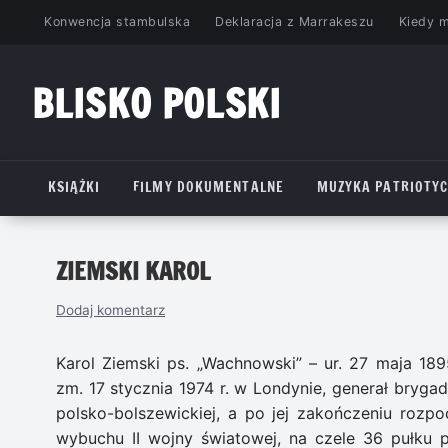
Przejdź
Konwencja stambulska
Deklaracja z Marrakeszu
Kiedy 
do
treści
BLISKO POLSKI
www.bliskopolski.pl
KSIĄŻKI
FILMY DOKUMENTALNE
MUZYKA PATRIOTY
ZIEMSKI KAROL
Dodaj komentarz
Karol Ziemski ps. „Wachnowski” – ur. 27 maja 18
zm. 17 stycznia 1974 r. w Londynie, generał bryga
polsko-bolszewickiej, a po jej zakończeniu roz
wybuchu II wojny światowej, na czele 36 pułku 