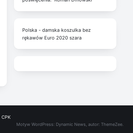
Polska - damska koszulka bez
rękawów Euro 2020 szara
CPK
Motyw WordPress: Dynamic News, autor: ThemeZee.