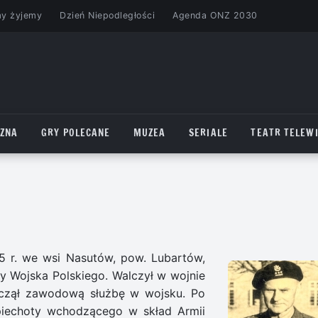
my żyjemy
Dzień Niepodległości
Agenda ONZ 2030
CZNA
GRY POLECANE
MUZEA
SERIALE
TEATR TELEWI
95 r. we wsi Nasutów, pow. Lubartów,
dy Wojska Polskiego. Walczył w wojnie
począł zawodową służbę w wojsku. Po
piechoty wchodzącego w skład Armii