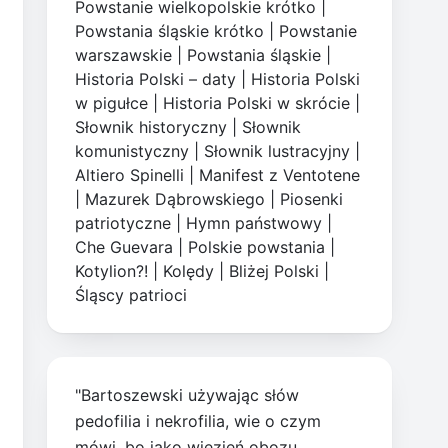
Powstanie wielkopolskie krótko
|
Powstania śląskie krótko
|
Powstanie
warszawskie
|
Powstania śląskie
|
Historia Polski – daty
|
Historia Polski
w pigułce
|
Historia Polski w skrócie
|
Słownik historyczny
|
Słownik
komunistyczny
|
Słownik lustracyjny
|
Altiero Spinelli
|
Manifest z Ventotene
|
Mazurek Dąbrowskiego
|
Piosenki
patriotyczne
|
Hymn państwowy
|
Che Guevara
|
Polskie powstania
|
Kotylion?!
|
Kolędy
|
Bliżej Polski
|
Śląscy patrioci
"Bartoszewski używając słów
pedofilia i nekrofilia, wie o czym
mówi, bo jako więzień obozu