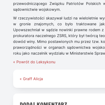
przewodniczącego Związku Patriotów Polskich 
sądownictwie wojskowym.
W rzeczywistości skazywał ludzi na wieloletnie w
w gronie znajomych, co było traktowane jak
Upowszechniał w sądzie nowinki prawne rodem z Z
prokuratora naczelnego ZSRS, który był twórcą teo
dowód winy. Mimo postawionych mu przez tzw. kom
praworządności w organach sądownictwa wojskowe
roku jako naczelnik wydziału w Ministerstwie Spraw
« Powrót do Leksykonu
Nawigacja
« Graff Alicja
wpisu
DODAJ KOMENTARZ