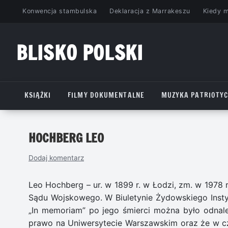
Przejdź
Konwencja stambulska
Deklaracja z Marrakeszu
Kiedy 
do
treści
BLISKO POLSKI
www.bliskopolski.pl
KSIĄŻKI
FILMY DOKUMENTALNE
MUZYKA PATRIOTY
HOCHBERG LEO
Dodaj komentarz
Leo Hochberg – ur. w 1899 r. w Łodzi, zm. w 1978
Sądu Wojskowego. W Biuletynie Żydowskiego Insty
„In memoriam” po jego śmierci można było odnale
prawo na Uniwersytecie Warszawskim oraz że w cza