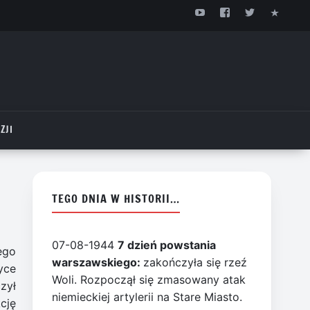
ZJI
TEGO DNIA W HISTORII…
07-08-1944
7 dzień powstania
ego
warszawskiego:
zakończyła się rzeź
yce
Woli. Rozpoczął się zmasowany atak
zył
niemieckiej artylerii na Stare Miasto.
cję