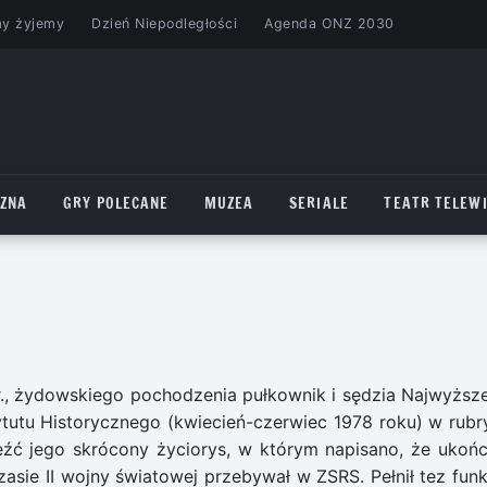
my żyjemy
Dzień Niepodległości
Agenda ONZ 2030
CZNA
GRY POLECANE
MUZEA
SERIALE
TEATR TELEWI
 r., żydowskiego pochodzenia pułkownik i sędzia Najwyższ
tutu Historycznego (kwiecień-czerwiec 1978 roku) w rubr
źć jego skrócony życiorys, w którym napisano, że ukońc
sie II wojny światowej przebywał w ZSRS. Pełnił tez funk