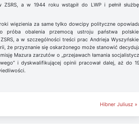
w ZSRS, a w 1944 roku wstąpił do LWP i pełnił służb
yroki więzienia za same tylko dowcipy polityczne opowiad
o próba obalenia przemocą ustroju państwa polskie
SRS, a w szczególności treści prac Andrieja Wyszyńskie
rii, że przyznanie się oskarżonego może stanowić decyduj
isję Mazura zarzutów o „przejawach łamania socjalistycz
go” i dyskwalifikującej opinii pracował dalej, aż do 1
iedliwości.
Hibner Juliusz »