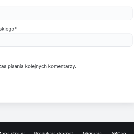
skiego
*
as pisania kolejnych komentarzy.
apa strony
Produkcja skarpet
Migracja
ABCeo