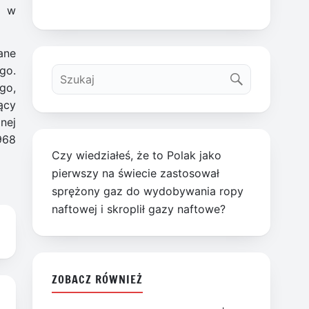
ę w
ane
go.
go,
ący
nej
968
Czy wiedziałeś, że to Polak jako
pierwszy na świecie zastosował
sprężony gaz do wydobywania ropy
naftowej i skroplił gazy naftowe?
ZOBACZ RÓWNIEŻ