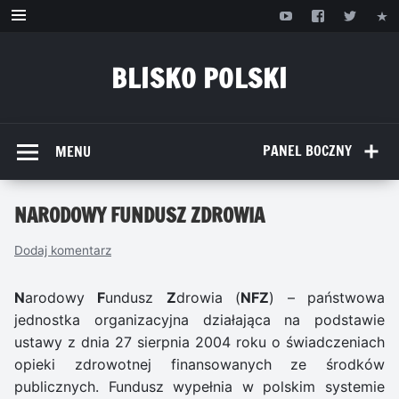
Przejdź
do
treści
BLISKO POLSKI
www.bliskopolski.pl
PANEL BOCZNY
MENU
NARODOWY FUNDUSZ ZDROWIA
Dodaj komentarz
N
arodowy
F
undusz
Z
drowia (
NFZ
) – państwowa
jednostka organizacyjna działająca na podstawie
ustawy z dnia 27 sierpnia 2004 roku o świadczeniach
opieki zdrowotnej finansowanych ze środków
publicznych. Fundusz wypełnia w polskim systemie