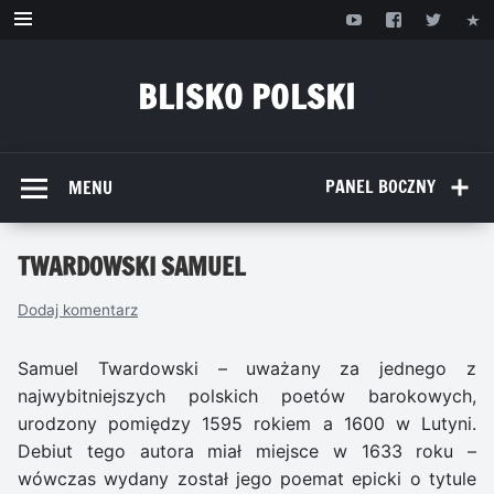
Przejdź
do
treści
BLISKO POLSKI
www.bliskopolski.pl
PANEL BOCZNY
MENU
TWARDOWSKI SAMUEL
Dodaj komentarz
Samuel Twardowski – uważany za jednego z
najwybitniejszych polskich poetów barokowych,
urodzony pomiędzy 1595 rokiem a 1600 w Lutyni.
Debiut tego autora miał miejsce w 1633 roku –
wówczas wydany został jego poemat epicki o tytule