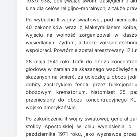
1937/1938, pokrywając swoim zasięgiem prakt
kina dla celów religijno-moralnych, a także pr
Po wybuchu II wojny światowej, pod niemiecką
40 zakonników wraz z Maksymilianem Kolbe, 
wyjściu na wolność zorganizował w klaszto
wysiedlanym Żydom, a także volksdeutschom 
współbraci. Powtórnie został aresztowany 17 lu
28 maja 1941 roku trafił do obozu koncentra
głodową w zamian za skazanego współwięźnia 
skazanych na śmierć, za ucieczkę z obozu jedn
dobity zastrzykiem fenolu przez funkcjona
obozowym krematorium. Natomiast 25 paźd
przeniesiony do obozu koncentracyjnego KL
wojsko amerykańskie.
Po zakończeniu II wojny światowej, generał za
stolicy Apostolskiej w celu wyniesienia o.
października 1971 roku, jako wyznawca prze