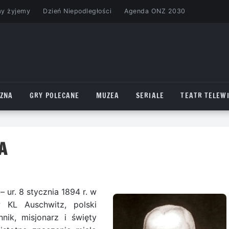
my żyjemy
Dzień Niepodległości
Agenda ONZ 2030
CZNA
GRY POLECANE
MUZEA
SERIALE
TEATR TELEWI
A
 ur. 8 stycznia 1894 r. w
w KL Auschwitz, polski
nnik, misjonarz i święty