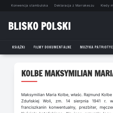
Przejdź
Konwencja stambulska
Deklaracja z Marrakeszu
Kiedy 
do
treści
BLISKO POLSKI
www.bliskopolski.pl
KSIĄŻKI
FILMY DOKUMENTALNE
MUZYKA PATRIOTY
KOLBE MAKSYMILIAN MARI
Maksymilian Maria Kolbe, właśc. Rajmund Kolbe –
Zduńskiej Woli, zm. 14 sierpnia 1941 r. 
franciszkanin konwentualny, prezbiter, męcze