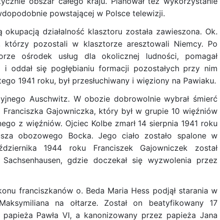
ycznie obszar całego kraju. Planował też wykorzystanie
awdopodobnie powstającej w Polsce telewizji.
 okupacją działalność klasztoru została zawieszona. Ok.
którzy pozostali w klasztorze aresztowali Niemcy. Po
rze ośrodek usług dla okolicznej ludności, pomagał
i oddał się pogłębianiu formacji pozostałych przy nim
tego 1941 roku, był przesłuchiwany i więziony na Pawiaku.
cyjnego Auschwitz. W obozie dobrowolnie wybrał śmierć
Franciszka Gajowniczka, który był w grupie 10 więźniów
ego z więźniów. Ojciec Kolbe zmarł 14 sierpnia 1941 roku
riusza obozowego Bocka. Jego ciało zostało spalone w
ziernika 1944 roku Franciszek Gajowniczek został
 Sachsenhausen, gdzie doczekał się wyzwolenia przez
konu franciszkanów o. Beda Maria Hess podjął starania w
 Maksymiliana na ołtarze. Został on beatyfikowany 17
z papieża Pawła VI, a kanonizowany przez papieża Jana