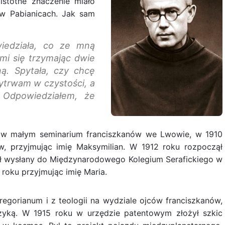
 istotne znaczenie miało
 w Pabianicach. Jak sam
iedziała, co ze mną
i się trzymając dwie
ną. Spytała, czy chcę
wytrwam w czystości, a
Odpowiedziałem, że
 w małym seminarium franciszkanów we Lwowie, w 1910
w, przyjmując imię Maksymilian. W 1912 roku rozpoczął
tał wysłany do Międzynarodowego Kolegium Serafickiego w
 roku przyjmując imię Maria.
Gregorianum i z teologii na wydziale ojców franciszkanów,
izyką. W 1915 roku w urzędzie patentowym złożył szkic