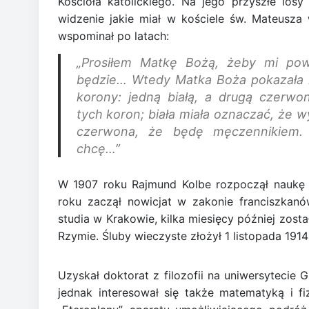
Kościoła katolickiego. Na jego przyszłe losy
widzenie jakie miał w kościele św. Mateusza
wspominał po latach:
„Prosiłem Matkę Bożą, żeby mi pow
będzie… Wtedy Matka Boża pokazała m
korony: jedną białą, a drugą czerwo
tych koron; biała miała oznaczać, że 
czerwona, że będę męczennikiem. 
chcę…”
W 1907 roku Rajmund Kolbe rozpoczął naukę
roku zaczął nowicjat w zakonie franciszkanó
studia w Krakowie, kilka miesięcy później zos
Rzymie. Śluby wieczyste złożył 1 listopada 1914
Uzyskał doktorat z filozofii na uniwersytecie 
jednak interesował się także matematyką i f