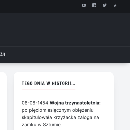
ZJI
TEGO DNIA W HISTORII…
08-08-1454
Wojna trzynastoletnia:
po pięciomiesięcznym oblężeniu
skapitulowała krzyżacka załoga na
zamku w Sztumie.