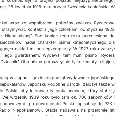
ż w kosmos. Był to projekt pojazdu międzyplanetarnego,
nej. 28 kwietnia 1918 roku przyjął święcenia kapłańskie. W
ożył wraz ze współbraćmi pobożny związek Rycerstwo
 i utrzymywać kontakt z jego członkami od stycznia 1922
z Niepokalanej”. Pod koniec tego roku przeniesiony do
ięcznikowi nadał charakter pisma katechetycznego dla
ągnęło nakład miliona egzemplarzy. W 1927 roku założył
c jego gwardianem. Wydawał tam m.in. pismo „Rycerz
Dziennik”. Oba pisma poruszały nie tylko tematy religijne,
syjną w Japonii, gdzie rozpoczął wydawanie japońskiego
Niepokalanów Japoński. Podobne ośrodki założył także w
o Polski, aby kierować Niepokalanowem, który stał się
e. We wrześniu 1939 roku było tam ok. 700 zakonników i
 nadawczymi i po powrocie do Polski zapisał się do PZK i
adio Niepokalanów). Stacja nadawała na przełomie lat