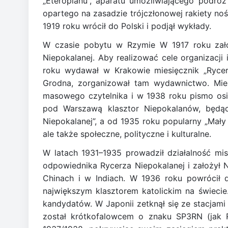
„Eteroplanu”, aparatu umożliwiającego podró
opartego na zasadzie trójczłonowej rakiety noś
1919 roku wrócił do Polski i podjął wykłady.
W czasie pobytu w Rzymie W 1917 roku zał
Niepokalanej. Aby realizować cele organizacji
roku wydawał w Krakowie miesięcznik „Rycer
Grodna, zorganizował tam wydawnictwo. Mies
masowego czytelnika i w 1938 roku pismo osi
pod Warszawą klasztor Niepokalanów, będą
Niepokalanej”, a od 1935 roku popularny „Mały 
ale także społeczne, polityczne i kulturalne.
W latach 1931–1935 prowadził działalność mi
odpowiednika Rycerza Niepokalanej i założył 
Chinach i w Indiach. W 1936 roku powrócił d
największym klasztorem katolickim na świeci
kandydatów. W Japonii zetknął się ze stacjami
został krótkofalowcem o znaku SP3RN (jak R