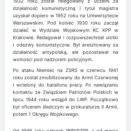
1932 roku został relegowany z uczelni za
działalność komunistyczną i tytuł magistra
uzyskał dopiero w 1952 roku na Uniwersytecie
Warszawskim. Pod koniec 1930 roku zaczął
działać w Wydziale Wojskowym KC KPP w
Krakowie. Redagował i rozpowszechniał ulotki
i odezwy komunistyczne. Był aresztowany za
działalność antypolską, ale pozostawał na
wolności pod nadzorem policyjnym.
Po ataku Niemiec na ZSRS w czerwcu 1941
roku został zmobilizowany do Armii Czerwonej
i wcielony do batalionu pracy. Po nawiązaniu
kontaktu ze Związkiem Patriotów Polskich w
lipcu 1944 roku wstąpił do LWP. Początkowo
był oficerem śledczym w prokuraturze II Armii,
potem 1 Okręgu Wojskowego.
Od 1946 roku członek PPR/PZPR, a od marca