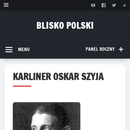
Przejdź
do
treści
BLISKO POLSKI
www.bliskopolski.pl
PANEL BOCZNY
MENU
KARLINER OSKAR SZYJA