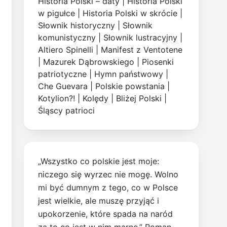
Historia Polski – daty
|
Historia Polski
w pigułce
|
Historia Polski w skrócie
|
Słownik historyczny
|
Słownik
komunistyczny
|
Słownik lustracyjny
|
Altiero Spinelli
|
Manifest z Ventotene
|
Mazurek Dąbrowskiego
|
Piosenki
patriotyczne
|
Hymn państwowy
|
Che Guevara
|
Polskie powstania
|
Kotylion?!
|
Kolędy
|
Bliżej Polski
|
Śląscy patrioci
„Wszystko co polskie jest moje:
niczego się wyrzec nie mogę. Wolno
mi być dumnym z tego, co w Polsce
jest wielkie, ale muszę przyjąć i
upokorzenie, które spada na naród