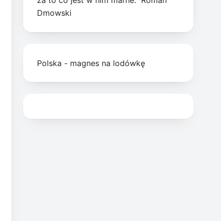
za to co jest w nim marne.” Roman
Dmowski
Polska - magnes na lodówkę