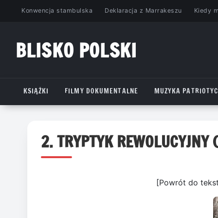
Przejdź
Konwencja stambulska
Deklaracja z Marrakeszu
Kiedy 
do
treści
BLISKO POLSKI
www.bliskopolski.pl
KSIĄŻKI
FILMY DOKUMENTALNE
MUZYKA PATRIOTY
2. TRYPTYK REWOLUCYJNY 
[Powrót do teks