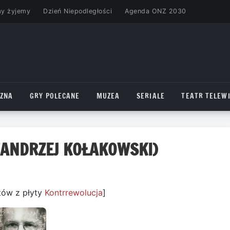
my żyjemy
Dzień Niepodległości
Agenda ONZ 2030
CZNA
GRY POLECANE
MUZEA
SERIALE
TEATR TELEWI
(ANDRZEJ KOŁAKOWSKI)
tów z płyty
Kontrrewolucja
]