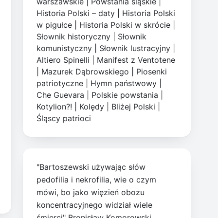
warszawskie
|
Powstania śląskie
|
Historia Polski – daty
|
Historia Polski
w pigułce
|
Historia Polski w skrócie
|
Słownik historyczny
|
Słownik
komunistyczny
|
Słownik lustracyjny
|
Altiero Spinelli
|
Manifest z Ventotene
|
Mazurek Dąbrowskiego
|
Piosenki
patriotyczne
|
Hymn państwowy
|
Che Guevara
|
Polskie powstania
|
Kotylion?!
|
Kolędy
|
Bliżej Polski
|
Śląscy patrioci
"Bartoszewski używając słów
pedofilia i nekrofilia, wie o czym
mówi, bo jako więzień obozu
koncentracyjnego widział wiele
śmierci" Bronisław Komorowski