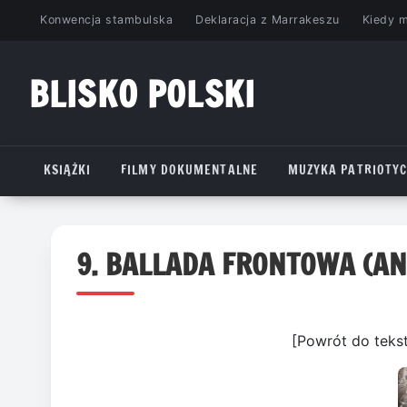
Przejdź
Konwencja stambulska
Deklaracja z Marrakeszu
Kiedy 
do
treści
BLISKO POLSKI
www.bliskopolski.pl
KSIĄŻKI
FILMY DOKUMENTALNE
MUZYKA PATRIOTY
9. BALLADA FRONTOWA (A
[Powrót do teks