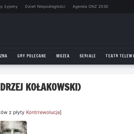
my żyjemy
Dzień Niepodległości
Agenda ONZ 2030
CZNA
GRY POLECANE
MUZEA
SERIALE
TEATR TELEWI
NDRZEJ KOŁAKOWSKI)
tów z płyty
Kontrrewolucja
]