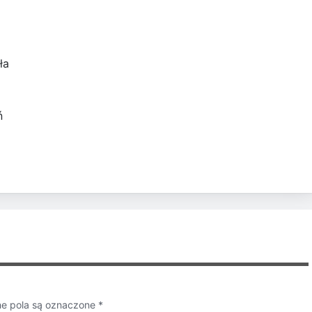
ła
ń
 pola są oznaczone
*