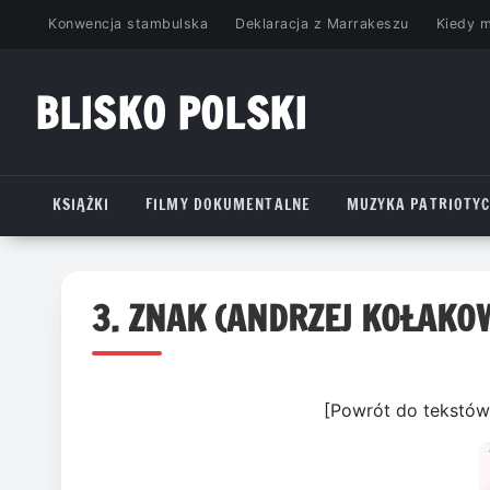
Przejdź
Konwencja stambulska
Deklaracja z Marrakeszu
Kiedy 
do
treści
BLISKO POLSKI
www.bliskopolski.pl
KSIĄŻKI
FILMY DOKUMENTALNE
MUZYKA PATRIOTY
3. ZNAK (ANDRZEJ KOŁAKO
[Powrót do tekstów