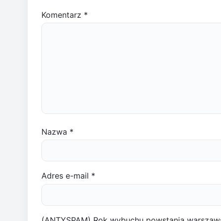
Komentarz
*
Nazwa
*
Adres e-mail
*
(ANTYSPAM) Rok wybuchu powstania warszaw