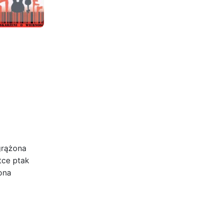
grążona
tce ptak
ona