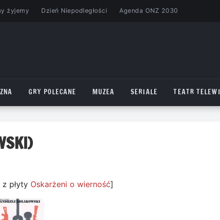
my żyjemy
Dzień Niepodległości
Agenda ONZ 2030
CZNA
GRY POLECANE
MUZEA
SERIALE
TEATR TELEWI
WSKI)
 z płyty
Oskarżeni o wierność
]