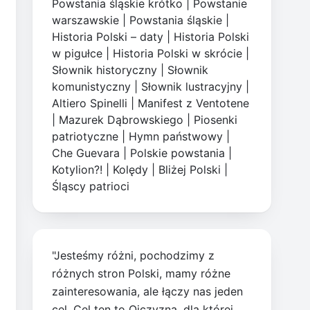
Powstania śląskie krótko
|
Powstanie
warszawskie
|
Powstania śląskie
|
Historia Polski – daty
|
Historia Polski
w pigułce
|
Historia Polski w skrócie
|
Słownik historyczny
|
Słownik
komunistyczny
|
Słownik lustracyjny
|
Altiero Spinelli
|
Manifest z Ventotene
|
Mazurek Dąbrowskiego
|
Piosenki
patriotyczne
|
Hymn państwowy
|
Che Guevara
|
Polskie powstania
|
Kotylion?!
|
Kolędy
|
Bliżej Polski
|
Śląscy patrioci
"Jesteśmy różni, pochodzimy z
różnych stron Polski, mamy różne
zainteresowania, ale łączy nas jeden
cel. Cel ten to Ojczyzna, dla której