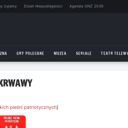
my żyjemy
Dzień Niepodległości
Agenda ONZ 2030
CZNA
GRY POLECANE
MUZEA
SERIALE
TEATR TELEWI
Ń KRWAWY
kich pieśni patriotycznych
]