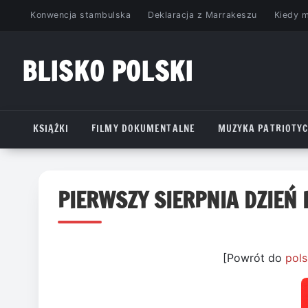
Przejdź
Konwencja stambulska
Deklaracja z Marrakeszu
Kiedy 
do
treści
BLISKO POLSKI
www.bliskopolski.pl
KSIĄŻKI
FILMY DOKUMENTALNE
MUZYKA PATRIOTY
PIERWSZY SIERPNIA DZIE
[Powrót do
pols