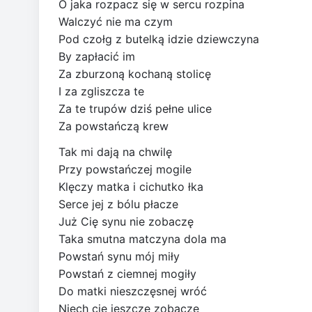
O jaka rozpacz się w sercu rozpina
Walczyć nie ma czym
Pod czołg z butelką idzie dziewczyna
By zapłacić im
Za zburzoną kochaną stolicę
I za zgliszcza te
Za te trupów dziś pełne ulice
Za powstańczą krew
Tak mi dają na chwilę
Przy powstańczej mogile
Klęczy matka i cichutko łka
Serce jej z bólu płacze
Już Cię synu nie zobaczę
Taka smutna matczyna dola ma
Powstań synu mój miły
Powstań z ciemnej mogiły
Do matki nieszczęsnej wróć
Niech cię jeszcze zobaczę