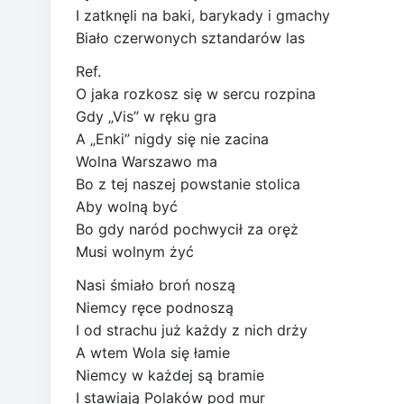
I zatknęli na baki, barykady i gmachy
Biało czerwonych sztandarów las
Ref.
O jaka rozkosz się w sercu rozpina
Gdy „Vis” w ręku gra
A „Enki” nigdy się nie zacina
Wolna Warszawo ma
Bo z tej naszej powstanie stolica
Aby wolną być
Bo gdy naród pochwycił za oręż
Musi wolnym żyć
Nasi śmiało broń noszą
Niemcy ręce podnoszą
I od strachu już każdy z nich drży
A wtem Wola się łamie
Niemcy w każdej są bramie
I stawiają Polaków pod mur