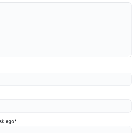
skiego
*