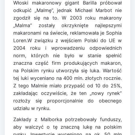
Włoski makaronowy gigant Barilla próbował
odkupić „Malmę”, jednak Michael Marbot nie
zgodził się na to. W 2003 roku makarony
„Malma” zostały okrzyknięte najlepszymi
makaronami na świecie, reklamowała je Sophia
Loren.W związku z wejściem Polski do UE w
2004 roku i wprowadzeniu odpowiednich
norm, których nie było w stanie spełnić
znaczna część firm produkujących makaron,
na Polskim rynku utworzyła się luka. Wartość
tej luki wyceniano na 400 mln. złotych rocznie.
Z tego Malmie miało przypaść od 10 do 25%,
zakładając oczywiście, że ten „nowy rynek”
rozłoży się proporcjonalnie do obecnego
udziału w rynku.
Zakłady z Malborka potrzebowały funduszy,
aby walczyć o tę znaczną lukę na polskim
rynku. Inwestycję wyceniono na ok. 50 mln