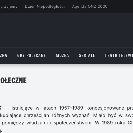
my żyjemy
Dzień Niepodległości
Agenda ONZ 2030
CZNA
GRY POLECANE
MUZEA
SERIALE
TEATR TELEWI
POŁECZNE
S
) – istniejące w latach 1957–1989 koncesjonowane pr
skupiające chrześcijan różnych wyznań. Miało być w sw
ogu pomiędzy władzami i społeczeństwem. W 1989 roku C
.