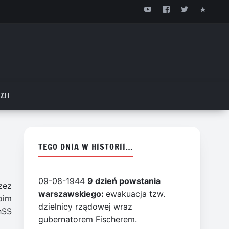
ZJI
TEGO DNIA W HISTORII…
09-08-1944
9 dzień powstania
zez
warszawskiego:
ewakuacja tzw.
oim
dzielnicy rządowej wraz
hSS
gubernatorem Fischerem.