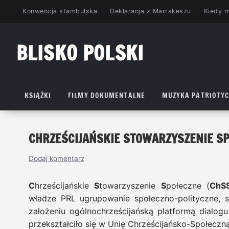
Przejdź
Konwencja stambulska
Deklaracja z Marrakeszu
Kiedy 
do
treści
BLISKO POLSKI
www.bliskopolski.pl
KSIĄŻKI
FILMY DOKUMENTALNE
MUZYKA PATRIOTY
CHRZEŚCIJAŃSKIE STOWARZYSZENIE S
Dodaj komentarz
C
hrześcijańskie
S
towarzyszenie
S
połeczne (
ChS
władze PRL ugrupowanie społeczno-polityczne, 
założeniu ogólnochrześcijańską platformą dial
przekształciło się w Unię Chrześcijańsko-Społeczną