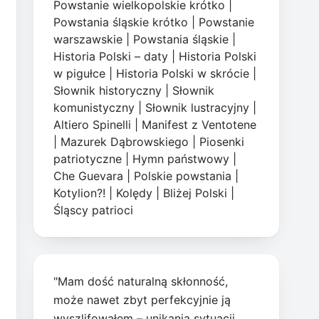
Powstanie wielkopolskie krótko
|
Powstania śląskie krótko
|
Powstanie
warszawskie
|
Powstania śląskie
|
Historia Polski – daty
|
Historia Polski
w pigułce
|
Historia Polski w skrócie
|
Słownik historyczny
|
Słownik
komunistyczny
|
Słownik lustracyjny
|
Altiero Spinelli
|
Manifest z Ventotene
|
Mazurek Dąbrowskiego
|
Piosenki
patriotyczne
|
Hymn państwowy
|
Che Guevara
|
Polskie powstania
|
Kotylion?!
|
Kolędy
|
Bliżej Polski
|
Śląscy patrioci
"Mam dość naturalną skłonność,
może nawet zbyt perfekcyjnie ją
wyszlifowałem – unikania sytuacji,