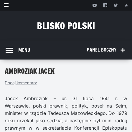
Przejdź
do
treści
BLISKO POLSKI
www.bliskopolski.pl
PANEL BOCZNY
MENU
AMBROZIAK JACEK
Dodaj komentarz
Jacek Ambroziak – ur. 31 lipca 1941 r. w
Warszawie, polski prawnik, polityk, poseł na Sejm,
minister w rządzie Tadeusza Mazowieckiego. Do 1979
roku orzekał jako sędzia, a następnie był m.in. radcą
prawnym w w sekretariacie Konferencji Episkopatu