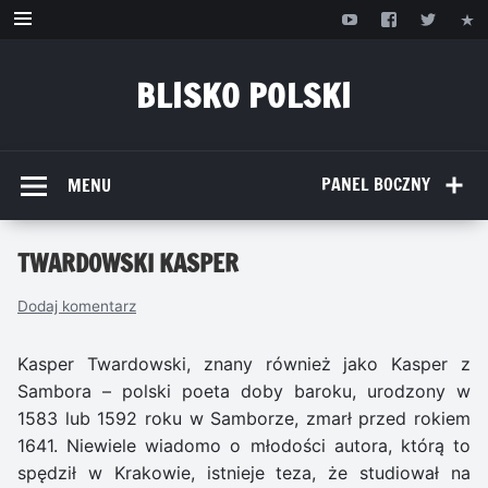
Przejdź
do
treści
BLISKO POLSKI
www.bliskopolski.pl
PANEL BOCZNY
MENU
TWARDOWSKI KASPER
Dodaj komentarz
Kasper Twardowski, znany również jako Kasper z
Sambora – polski poeta doby baroku, urodzony w
1583 lub 1592 roku w Samborze, zmarł przed rokiem
1641. Niewiele wiadomo o młodości autora, którą to
spędził w Krakowie, istnieje teza, że studiował na