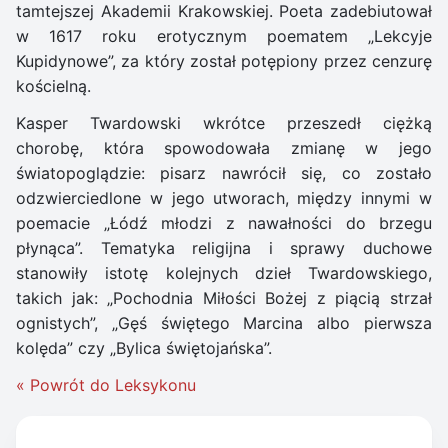
tamtejszej Akademii Krakowskiej. Poeta zadebiutował
w 1617 roku erotycznym poematem „Lekcyje
Kupidynowe”, za który został potępiony przez cenzurę
kościelną.
Kasper Twardowski wkrótce przeszedł ciężką
chorobę, która spowodowała zmianę w jego
światopoglądzie: pisarz nawrócił się, co zostało
odzwierciedlone w jego utworach, między innymi w
poemacie „Łódź młodzi z nawałności do brzegu
płynąca”. Tematyka religijna i sprawy duchowe
stanowiły istotę kolejnych dzieł Twardowskiego,
takich jak: „Pochodnia Miłości Bożej z piącią strzał
ognistych”, „Gęś świętego Marcina albo pierwsza
kolęda” czy „Bylica świętojańska”.
« Powrót do Leksykonu