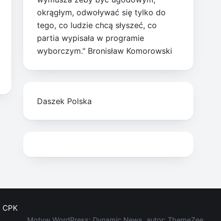
okrągłym, odwoływać się tylko do
tego, co ludzie chcą słyszeć, co
partia wypisała w programie
wyborczym." Bronisław Komorowski
Daszek Polska
CPK
Motyw WordPress: Dynamic News, autor: ThemeZee.