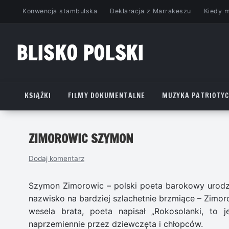
Przejdź
Konwencja stambulska
Deklaracja z Marrakeszu
Kiedy 
do
treści
BLISKO POLSKI
www.bliskopolski.pl
KSIĄŻKI
FILMY DOKUMENTALNE
MUZYKA PATRIOTY
ZIMOROWIC SZYMON
Dodaj komentarz
Szymon Zimorowic – polski poeta barokowy urodz
nazwisko na bardziej szlachetnie brzmiące – Zimor
wesela brata, poeta napisał „Rokosolanki, to 
naprzemiennie przez dziewczęta i chłopców.