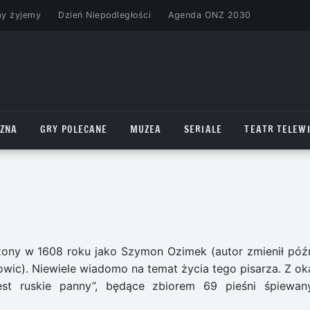
my żyjemy
Dzień Niepodległości
Agenda ONZ 2030
CZNA
GRY POLECANE
MUZEA
SERIALE
TEATR TELEWI
ony w 1608 roku jako Szymon Ozimek (autor zmienił późn
owic). Niewiele wiadomo na temat życia tego pisarza. Z oka
jest ruskie panny”, będące zbiorem 69 pieśni śpiewan