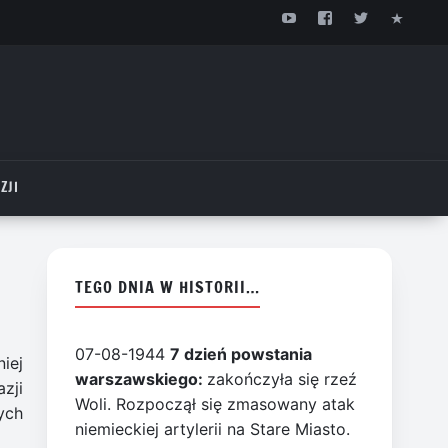
ZJI
TEGO DNIA W HISTORII…
07-08-1944
7 dzień powstania
iej
warszawskiego:
zakończyła się rzeź
zji
Woli. Rozpoczął się zmasowany atak
ych
niemieckiej artylerii na Stare Miasto.