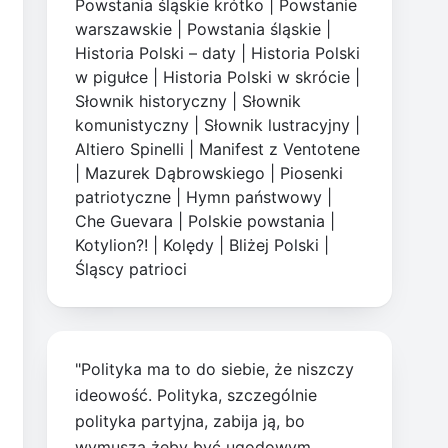
Powstania śląskie krótko
|
Powstanie
warszawskie
|
Powstania śląskie
|
Historia Polski – daty
|
Historia Polski
w pigułce
|
Historia Polski w skrócie
|
Słownik historyczny
|
Słownik
komunistyczny
|
Słownik lustracyjny
|
Altiero Spinelli
|
Manifest z Ventotene
|
Mazurek Dąbrowskiego
|
Piosenki
patriotyczne
|
Hymn państwowy
|
Che Guevara
|
Polskie powstania
|
Kotylion?!
|
Kolędy
|
Bliżej Polski
|
Śląscy patrioci
"Polityka ma to do siebie, że niszczy
ideowość. Polityka, szczególnie
polityka partyjna, zabija ją, bo
wymusza żeby być ugodowym,