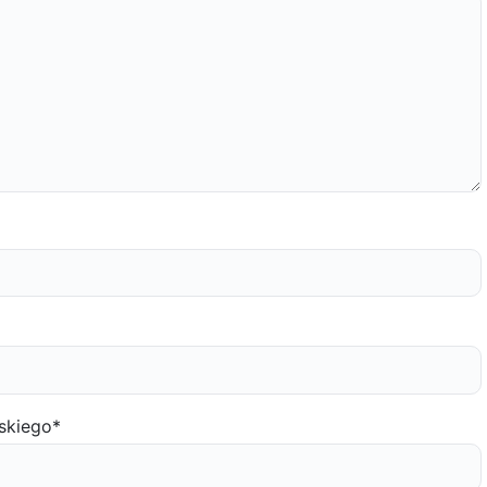
skiego
*