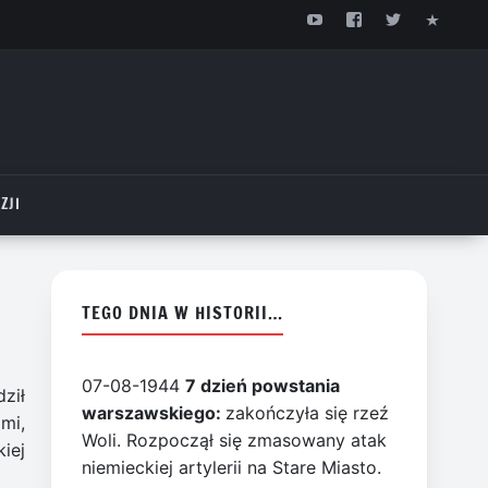
ZJI
TEGO DNIA W HISTORII…
07-08-1944
7 dzień powstania
ził
warszawskiego:
zakończyła się rzeź
mi,
Woli. Rozpoczął się zmasowany atak
iej
niemieckiej artylerii na Stare Miasto.