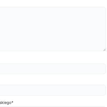
skiego
*