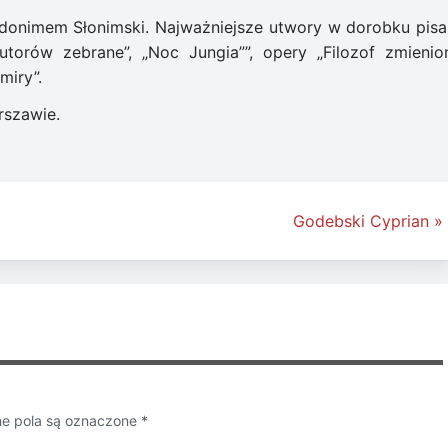
eudonimem Słonimski. Najważniejsze utwory w dorobku pisa
torów zebrane”, „Noc Jungia””, opery „Filozof zmienion
miry”.
rszawie.
Godebski Cyprian »
 pola są oznaczone
*