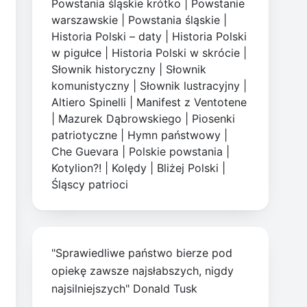
Powstania śląskie krótko
|
Powstanie
warszawskie
|
Powstania śląskie
|
Historia Polski – daty
|
Historia Polski
w pigułce
|
Historia Polski w skrócie
|
Słownik historyczny
|
Słownik
komunistyczny
|
Słownik lustracyjny
|
Altiero Spinelli
|
Manifest z Ventotene
|
Mazurek Dąbrowskiego
|
Piosenki
patriotyczne
|
Hymn państwowy
|
Che Guevara
|
Polskie powstania
|
Kotylion?!
|
Kolędy
|
Bliżej Polski
|
Śląscy patrioci
"Sprawiedliwe państwo bierze pod
opiekę zawsze najsłabszych, nigdy
najsilniejszych" Donald Tusk