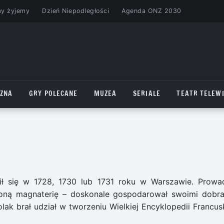
my żyjemy
Dzień Niepodległości
Agenda ONZ 2030
CZNA
GRY POLECANE
MUZEA
SERIALE
TEATR TELEWI
ził się w 1728, 1730 lub 1731 roku w Warszawie. Prowad
coną magnaterię – doskonale gospodarował swoimi dobra
lak brał udział w tworzeniu Wielkiej Encyklopedii Francusk