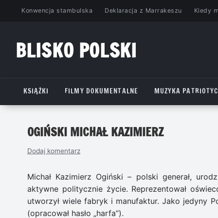
Przejdź
Konwencja stambulska
Deklaracja z Marrakeszu
Kiedy 
do
treści
BLISKO POLSKI
www.bliskopolski.pl
KSIĄŻKI
FILMY DOKUMENTALNE
MUZYKA PATRIOTY
OGIŃSKI MICHAŁ KAZIMIERZ
Dodaj komentarz
Michał Kazimierz Ogiński – polski generał, urod
aktywne politycznie życie. Reprezentował oświe
utworzył wiele fabryk i manufaktur. Jako jedyny Po
(opracował hasło „harfa”).