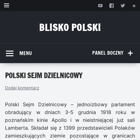
Przejdź
do
treści
BLISKO POLSKI
www.bliskopolski.pl
PANEL BOCZNY
MENU
POLSKI SEJM DZIELNICOWY
Dodaj komentarz
Polski Sejm Dzielnicowy – jednoizbowy parlament
obradujący w dniach 3-5 grudnia 1918 roku w
poznańskim kinie Apollo i w nieistniejącej już sali
Lamberta. Składał się z 1399 przedstawicieli Polaków
zamieszkujących ziemie pozostające w granicach