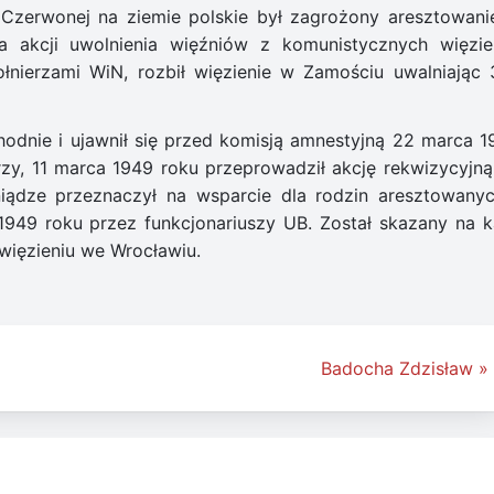
Czerwonej na ziemie polskie był zagrożony aresztowani
ka akcji uwolnienia więźniów z komunistycznych więzie
nierzami WiN, rozbił więzienie w Zamościu uwalniając 
odnie i ujawnił się przed komisją amnestyjną 22 marca 1
rzy, 11 marca 1949 roku przeprowadził akcję rekwizycyjną
iądze przeznaczył na wsparcie dla rodzin aresztowanyc
949 roku przez funkcjonariuszy UB. Został skazany na k
więzieniu we Wrocławiu.
Badocha Zdzisław »