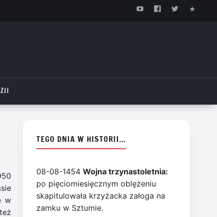
ZJI
TEGO DNIA W HISTORII…
08-08-1454
Wojna trzynastoletnia:
950
po pięciomiesięcznym oblężeniu
sie
skapitulowała krzyżacka załoga na
ę w
zamku w Sztumie.
też