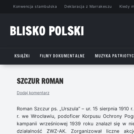
Przejdź
Konwencja stambulska
Deklaracja z Marrakeszu
Kiedy 
do
treści
BLISKO POLSKI
www.bliskopolski.pl
KSIĄŻKI
FILMY DOKUMENTALNE
MUZYKA PATRIOTY
SZCZUR ROMAN
Dodaj komentarz
Roman Szczur ps. „Urszula” – ur. 15 sierpnia 1910 
r. we Wrocławiu, podoficer Korpusu Ochrony Pogr
kampanii wrześniowej 1939 roku znalazł się w nie
działalność ZWZ-AK. Zorganizował liczne ak