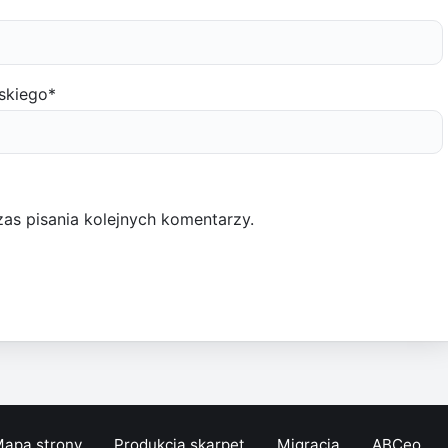
skiego
*
as pisania kolejnych komentarzy.
apa strony
Produkcja skarpet
Migracja
ABCeo