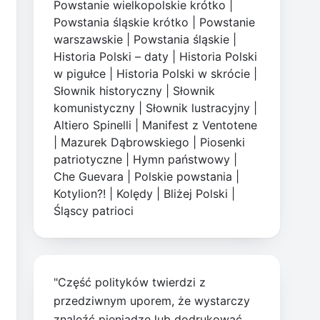
Powstanie wielkopolskie krótko
|
Powstania śląskie krótko
|
Powstanie
warszawskie
|
Powstania śląskie
|
Historia Polski – daty
|
Historia Polski
w pigułce
|
Historia Polski w skrócie
|
Słownik historyczny
|
Słownik
komunistyczny
|
Słownik lustracyjny
|
Altiero Spinelli
|
Manifest z Ventotene
|
Mazurek Dąbrowskiego
|
Piosenki
patriotyczne
|
Hymn państwowy
|
Che Guevara
|
Polskie powstania
|
Kotylion?!
|
Kolędy
|
Bliżej Polski
|
Śląscy patrioci
"Część polityków twierdzi z
przedziwnym uporem, że wystarczy
znaleźć pieniądze lub dodrukować