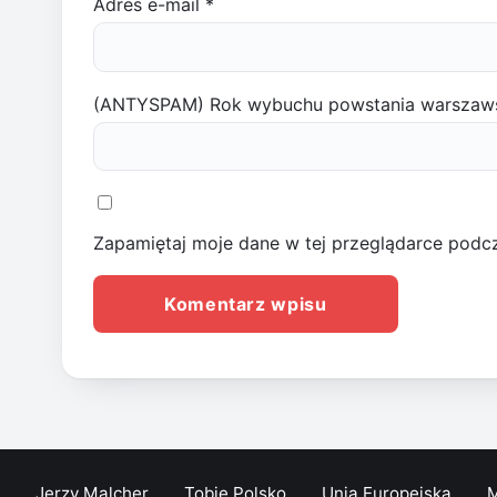
Adres e-mail
*
(ANTYSPAM) Rok wybuchu powstania warszaw
Zapamiętaj moje dane w tej przeglądarce podcz
Jerzy Malcher
Tobie Polsko
Unia Europejska
M