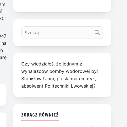
em,
ń i
301
947
 na
h i
arę
Czy wiedziałeś, że jednym z
wynalazców bomby wodorowej był
Stanisław Ulam, polski matematyk,
absolwent Politechniki Lwowskiej?
ZOBACZ RÓWNIEŻ