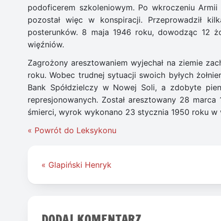
podoficerem szkoleniowym. Po wkroczeniu Armii 
pozostał więc w konspiracji. Przeprowadził kil
posterunków. 8 maja 1946 roku, dowodząc 12 żoł
więźniów.
Zagrożony aresztowaniem wyjechał na ziemie zach
roku. Wobec trudnej sytuacji swoich byłych żołnie
Bank Spółdzielczy w Nowej Soli, a zdobyte pien
represjonowanych. Został aresztowany 28 marca 1
śmierci, wyrok wykonano 23 stycznia 1950 roku w 
« Powrót do Leksykonu
Nawigacja
« Glapiński Henryk
wpisu
DODAJ KOMENTARZ