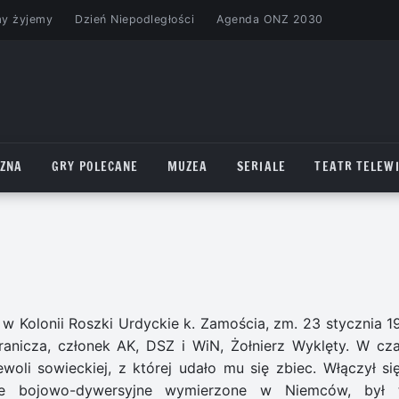
my żyjemy
Dzień Niepodległości
Agenda ONZ 2030
CZNA
GRY POLECANE
MUZEA
SERIALE
TEATR TELEWI
r. w Kolonii Roszki Urdyckie k. Zamościa, zm. 23 stycznia 1
anicza, członek AK, DSZ i WiN, Żołnierz Wyklęty. W cza
woli sowieckiej, z której udało mu się zbiec. Włączył si
cje bojowo-dywersyjne wymierzone w Niemców, był 