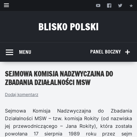
Przejdź
do
treści
BLISKO POLSKI
www.bliskopolski.pl
PANEL BOCZNY
MENU
SEJMOWA KOMISJA NADZWYCZAJNA DO
ZBADANIA DZIAŁALNOŚCI MSW
Dodaj komentarz
Sejmowa Komisja Nadzwyczajna do Zbadania
Działalności MSW – tzw. komisja Rokity (od nazwiska
jej przewodniczącego – Jana Rokity), która została
powołana 17 sierpnia 1989 roku przez sejm