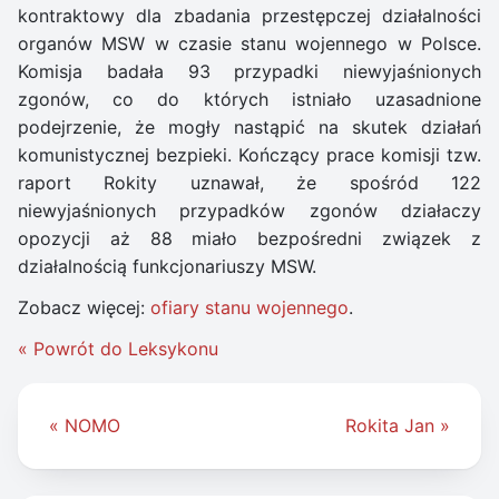
kontraktowy dla zbadania przestępczej działalności
organów MSW w czasie stanu wojennego w Polsce.
Komisja badała 93 przypadki niewyjaśnionych
zgonów, co do których istniało uzasadnione
podejrzenie, że mogły nastąpić na skutek działań
komunistycznej bezpieki. Kończący prace komisji tzw.
raport Rokity uznawał, że spośród 122
niewyjaśnionych przypadków zgonów działaczy
opozycji aż 88 miało bezpośredni związek z
działalnością funkcjonariuszy MSW.
Zobacz więcej:
ofiary stanu wojennego
.
« Powrót do Leksykonu
Nawigacja
« NOMO
Rokita Jan »
wpisu