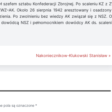
Był szefem sztabu Konfederacji Zbrojnej. Po scaleniu KZ z 
ZWZ–AK. Około 26 sierpnia 1942 aresztowany i osadzony
ienia. Po zwolnieniu bez wiedzy AK związał się z NSZ. O
ył dowódcą NSZ i pełnomocnikiem dowódcy AK ds. scaleni
Nakoniecznikow-Klukowski Stanisław »
 pola są oznaczone
*