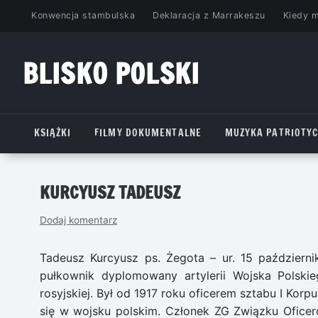
Przejdź
Konwencja stambulska
Deklaracja z Marrakeszu
Kiedy 
do
treści
BLISKO POLSKI
www.bliskopolski.pl
KSIĄŻKI
FILMY DOKUMENTALNE
MUZYKA PATRIOTY
KURCYUSZ TADEUSZ
Dodaj komentarz
Tadeusz Kurcyusz ps. Żegota – ur. 15 październi
pułkownik dyplomowany artylerii Wojska Polsk
rosyjskiej. Był od 1917 roku oficerem sztabu I Kor
się w wojsku polskim. Członek ZG Związku Ofice