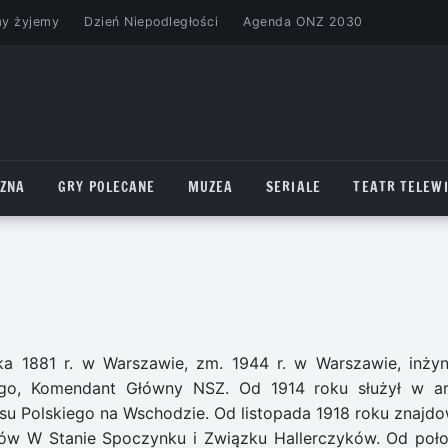
my żyjemy
Dzień Niepodległości
Agenda ONZ 2030
CZNA
GRY POLECANE
MUZEA
SERIALE
TEATR TELEWI
ka 1881 r. w Warszawie, zm. 1944 r. w Warszawie, inżyni
iego, Komendant Główny NSZ. Od 1914 roku służył w ar
pusu Polskiego na Wschodzie. Od listopada 1918 roku znajdo
rów W Stanie Spoczynku i Związku Hallerczyków. Od poł