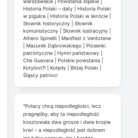
warszawskie
|
Powstania śląskie
|
Historia Polski – daty
|
Historia Polski
w pigułce
|
Historia Polski w skrócie
|
Słownik historyczny
|
Słownik
komunistyczny
|
Słownik lustracyjny
|
Altiero Spinelli
|
Manifest z Ventotene
|
Mazurek Dąbrowskiego
|
Piosenki
patriotyczne
|
Hymn państwowy
|
Che Guevara
|
Polskie powstania
|
Kotylion?!
|
Kolędy
|
Bliżej Polski
|
Śląscy patrioci
"Polacy chcą niepodległości, lecz
pragnęliby, aby ta niepodległość
kosztowała dwa grosze i dwie krople
krwi – a niepodległość jest dobrem