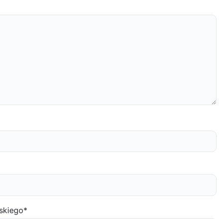
skiego
*