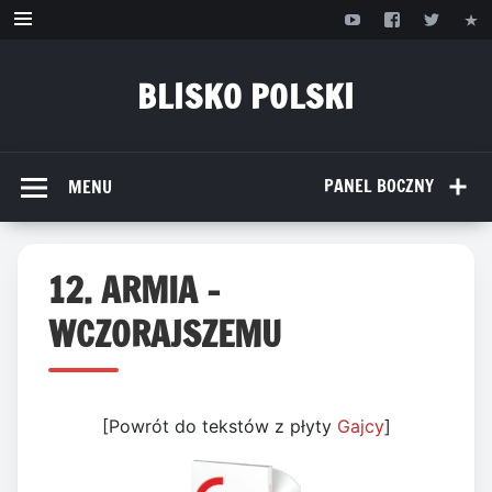
Przejdź
do
treści
BLISKO POLSKI
www.bliskopolski.pl
PANEL BOCZNY
MENU
12. ARMIA –
WCZORAJSZEMU
[Powrót do tekstów z płyty
Gajcy
]