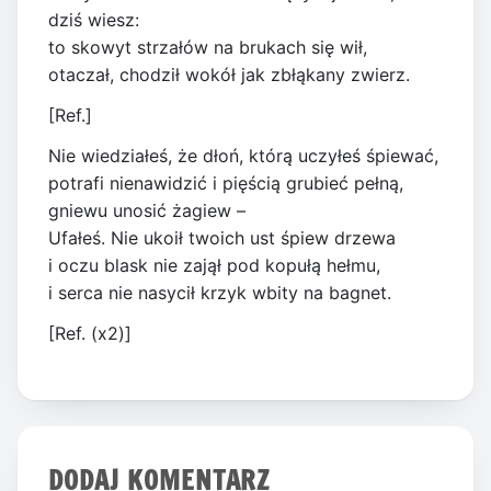
dziś wiesz:
to skowyt strzałów na brukach się wił,
otaczał, chodził wokół jak zbłąkany zwierz.
[Ref.]
Nie wiedziałeś, że dłoń, którą uczyłeś śpiewać,
potrafi nienawidzić i pięścią grubieć pełną,
gniewu unosić żagiew –
Ufałeś. Nie ukoił twoich ust śpiew drzewa
i oczu blask nie zajął pod kopułą hełmu,
i serca nie nasycił krzyk wbity na bagnet.
[Ref. (x2)]
DODAJ KOMENTARZ