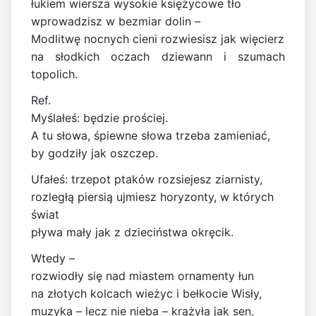
łukiem wiersza wysokie księżycowe tło
wprowadzisz w bezmiar dolin –
Modlitwę nocnych cieni rozwiesisz jak więcierz
na słodkich oczach dziewann i szumach
topolich.
Ref.
Myślałeś: będzie prościej.
A tu słowa, śpiewne słowa trzeba zamieniać,
by godziły jak oszczep.
Ufałeś: trzepot ptaków rozsiejesz ziarnisty,
rozległą piersią ujmiesz horyzonty, w których
świat
pływa mały jak z dzieciństwa okręcik.
Wtedy –
rozwiodły się nad miastem ornamenty łun
na złotych kolcach wieżyc i bełkocie Wisły,
muzyka – lecz nie nieba – krążyła jak sen,