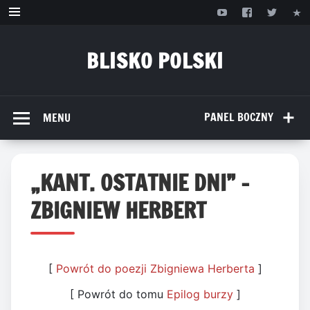
Przejdź
do
treści
BLISKO POLSKI
www.bliskopolski.pl
PANEL BOCZNY
MENU
„KANT. OSTATNIE DNI” –
ZBIGNIEW HERBERT
[
Powrót do poezji Zbigniewa Herberta
]
[ Powrót do tomu
Epilog burzy
]