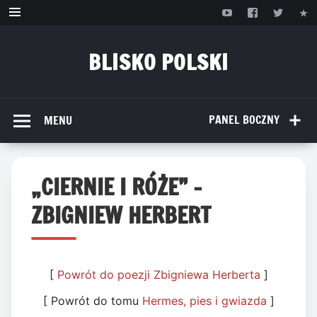
Przejdź
do
treści
BLISKO POLSKI
www.bliskopolski.pl
PANEL BOCZNY
MENU
„CIERNIE I RÓŻE” –
ZBIGNIEW HERBERT
[
Powrót do poezji Zbigniewa Herberta
]
[ Powrót do tomu
Hermes, pies i gwiazda
]