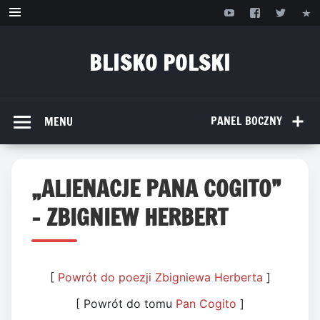
Przejdź
do
treści
BLISKO POLSKI
www.bliskopolski.pl
PANEL BOCZNY
MENU
„ALIENACJE PANA COGITO”
– ZBIGNIEW HERBERT
[
Powrót do poezji Zbigniewa Herberta
]
[ Powrót do tomu
Pan Cogito
]