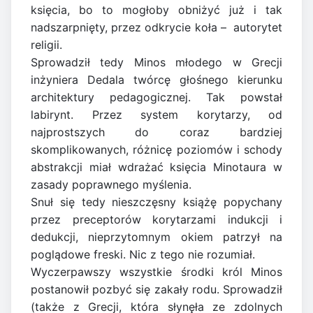
księcia, bo to mogłoby obniżyć już i tak
nadszarpnięty, przez odkrycie koła –  autorytet
religii.
Sprowadził tedy Minos młodego w Grecji
inżyniera Dedala twórcę głośnego kierunku
architektury pedagogicznej. Tak powstał
labirynt. Przez system korytarzy, od
najprostszych do coraz bardziej
skomplikowanych, różnicę poziomów i schody
abstrakcji miał wdrażać księcia Minotaura w
zasady poprawnego myślenia.
Snuł się tedy nieszczęsny książę popychany
przez preceptorów korytarzami indukcji i
dedukcji, nieprzytomnym okiem patrzył na
poglądowe freski. Nic z tego nie rozumiał.
Wyczerpawszy wszystkie środki król Minos
postanowił pozbyć się zakały rodu. Sprowadził
(także z Grecji, która słynęła ze zdolnych