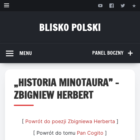
Przejdź
do
treści
BLISKO POLSKI
www.bliskopolski.pl
PANEL BOCZNY
MENU
„HISTORIA MINOTAURA” –
ZBIGNIEW HERBERT
[
Powrót do poezji Zbigniewa Herberta
]
[ Powrót do tomu
Pan Cogito
]