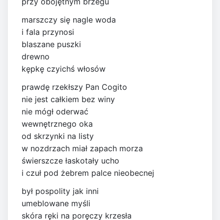
przy obojętnym brzegu
marszczy się nagle woda
i fala przynosi
blaszane puszki
drewno
kępkę czyichś włosów
prawdę rzekłszy Pan Cogito
nie jest całkiem bez winy
nie mógł oderwać
wewnętrznego oka
od skrzynki na listy
w nozdrzach miał zapach morza
świerszcze łaskotały ucho
i czuł pod żebrem palce nieobecnej
był pospolity jak inni
umeblowane myśli
skóra ręki na poręczy krzesła