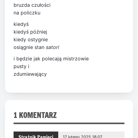
bruzda czułości
na policzku
kiedyś
kiedyś później
kiedy ostygnie
osiągnie stan
satori
i będzie jak polecają mistrzowie
pusty i
zdumiewający
1 KOMENTARZ
Strażnik Pamięci
17 lutego 2025 18:07