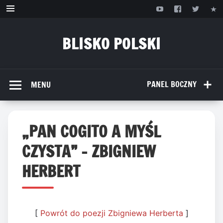
Przejdź
do
treści
BLISKO POLSKI
www.bliskopolski.pl
PANEL BOCZNY
MENU
„PAN COGITO A MYŚL
CZYSTA” – ZBIGNIEW
HERBERT
[
Powrót do poezji Zbigniewa Herberta
]