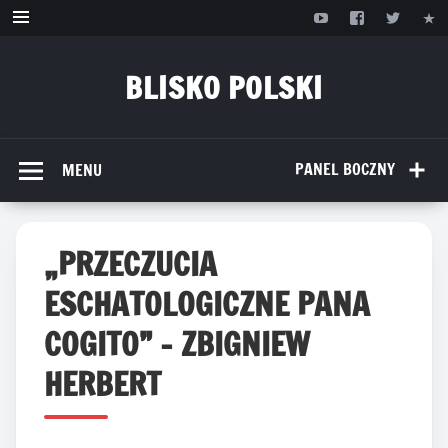
Przejdź
do
treści
BLISKO POLSKI
www.bliskopolski.pl
PANEL BOCZNY
MENU
„PRZECZUCIA
ESCHATOLOGICZNE PANA
COGITO” – ZBIGNIEW
HERBERT