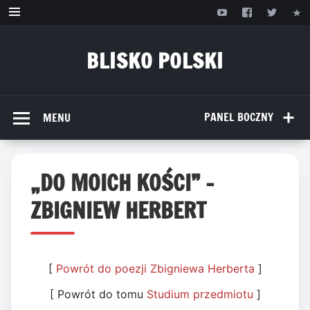
Przejdź
do
treści
BLISKO POLSKI
www.bliskopolski.pl
PANEL BOCZNY
MENU
„DO MOICH KOŚCI” –
ZBIGNIEW HERBERT
[
Powrót do poezji Zbigniewa Herberta
]
[ Powrót do tomu
Studium przedmiotu
]